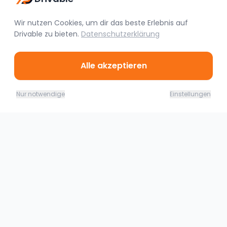
Wir nutzen Cookies, um dir das beste Erlebnis auf
Drivable
zu bieten.
Datenschutzerklärung
Alle akzeptieren
Ähnliche Fahrzeuge
08.08. - 09.08.26
Jetzt buchen
Nur notwendige
Einstellungen
219,00
€
(
1 Tag
)
Köln
BMW M4 Competition