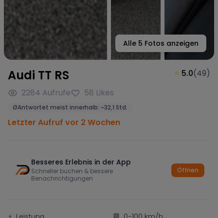
Alle
5
Fotos anzeigen
Audi TT RS
⭐
5.0
(
49
)
2284
Aufrufe
58
Likes
Ø
Antwortet meist innerhalb:
~
32,1 Std.
Letzter Aufruf vor 2 Wochen
Besseres Erlebnis in der App
Öffnen
Schneller buchen & bessere
Benachrichtigungen
⚡
Leistung
🏁
0-100 km/h