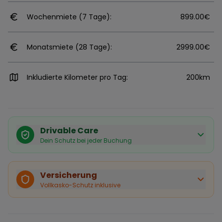
Wochenmiete (7 Tage):
899.00€
Monatsmiete (28 Tage):
2999.00€
Inkludierte Kilometer pro Tag:
200km
Drivable Care
Dein Schutz bei jeder Buchung
Käuferschutz inklusive
Bei Stornierung durch den Vermieter erhältst du eine
Versicherung
vollständige Rückerstattung.
Vollkasko-Schutz inklusive
Sofortige Bestätigung
Deine Buchung wird sofort bestätigt und das Fahrzeug
ist für dich reserviert.