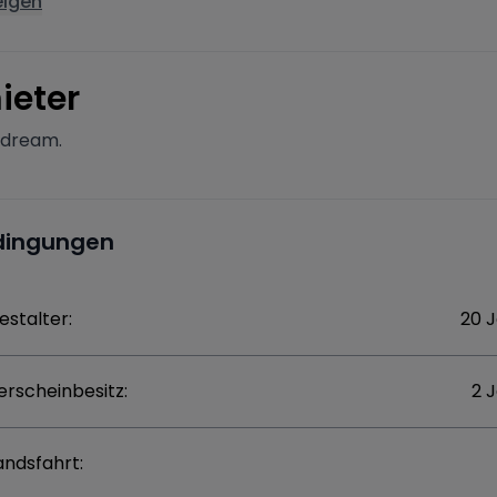
eigen
ieter
 dream.
dingungen
estalter:
20 
erscheinbesitz:
2 
andsfahrt: