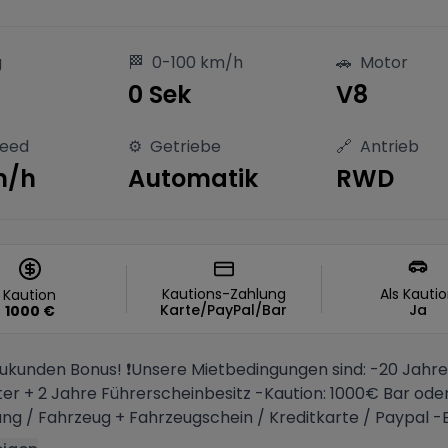
g
🏁
0-100 km/h
🚗
Motor
S
0 Sek
V8
peed
⚙️
Getriebe
🔗
Antrieb
m/h
Automatik
RWD
Kautions-Zahlung
Als Kauti
Kaution
Karte/PayPal/Bar
Ja
1000
€
kunden Bonus! ❗️Unsere Mietbedingungen sind: -20 Jahre
ter + 2 Jahre Führerscheinbesitz -Kaution: 1000€ Bar ode
g / Fahrzeug + Fahrzeugschein / Kreditkarte / Paypal -Be