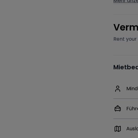
Mehr anz
V
erm
Rent your
Mietbe
Mind
Führ
Ausl