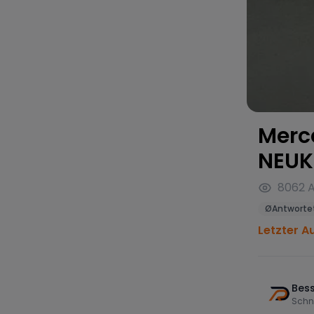
Merc
NEU
8062
A
Ø
Antwortet
Letzter A
Bess
Schn