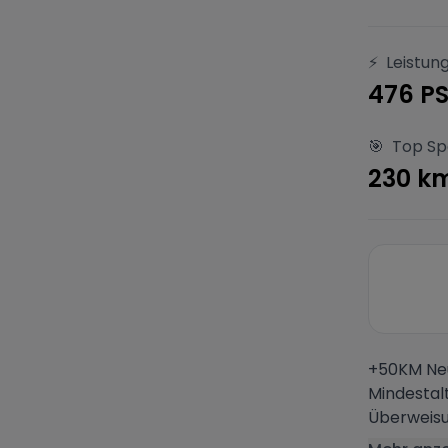
⚡
Leistun
476 P
🎯
Top S
230 k
+50KM Neu
Mindestal
Überweisun