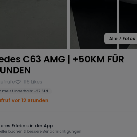
Alle
7
Fotos 
edes C63 AMG | +50KM FÜR
KUNDEN
ufrufe
116
Likes
 meist innerhalb:
~
27 Std.
ufruf vor 12 Stunden
eres Erlebnis in der App
eller buchen & bessere Benachrichtigungen