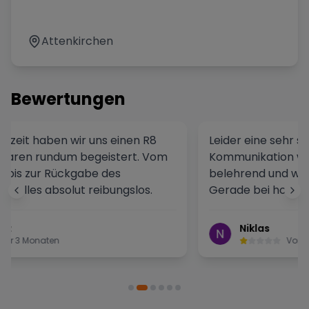
Attenkirchen
Bewertungen
Leider eine sehr schlechte Erfahrung. Die
Kommunikation war unprofessionell,
belehrend und wenig kundenfreundlich.
Gerade bei hochpreisigen Sportwagen
erwarte ich Seriosität, Transparenz und einen
respektvollen Umgang – hier war nichts davon
Niklas
spürbar.
Vor 5 Monaten