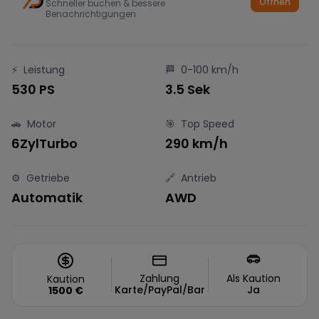
Öffnen
Schneller buchen & bessere
Benachrichtigungen
⚡
Leistung
🏁
0-100 km/h
530 PS
3.5 Sek
🚗
Motor
🎯
Top Speed
6ZylTurbo
290 km/h
⚙️
Getriebe
🔗
Antrieb
Automatik
AWD
Zahlung
Als Kaution
Kaution
Karte/PayPal/Bar
Ja
1500
€