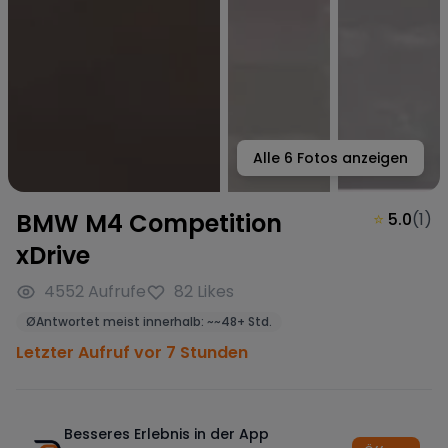
Alle
6
Fotos anzeigen
BMW M4 Competition
⭐
5.0
(
1
)
xDrive
4552
Aufrufe
82
Likes
Ø
Antwortet meist innerhalb:
~
~48+ Std.
Letzter Aufruf vor 7 Stunden
Besseres Erlebnis in der App