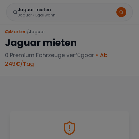
Jaguar mieten
Jaguar
•
Egal wann
Marken
/
Jaguar
Jaguar
mieten
0
Premium Fahrzeuge verfügbar
• Ab
249
€/Tag
BELIEBTE STANDORTE
Frankfurt
Sportwagen in der Mainmetropole
München
Große Auswahl an Luxusautos
Berlin