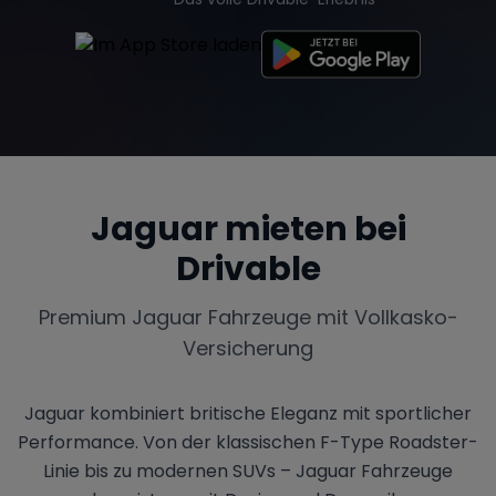
Tesla
Chevrolet
Dodge
Jaguar
mieten bei
Bentley
Rolls Royce
Aston Martin
Drivable
Premium
Jaguar
Fahrzeuge mit Vollkasko-
Bugatti
Lotus
Maserati
Versicherung
Jaguar kombiniert britische Eleganz mit sportlicher
Performance. Von der klassischen F-Type Roadster-
Range Rover
Corvette
Linie bis zu modernen SUVs – Jaguar Fahrzeuge