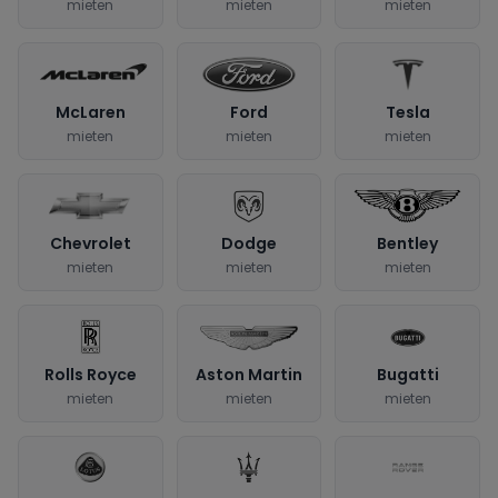
mieten
mieten
mieten
McLaren
Ford
Tesla
mieten
mieten
mieten
Chevrolet
Dodge
Bentley
mieten
mieten
mieten
Rolls Royce
Aston Martin
Bugatti
mieten
mieten
mieten