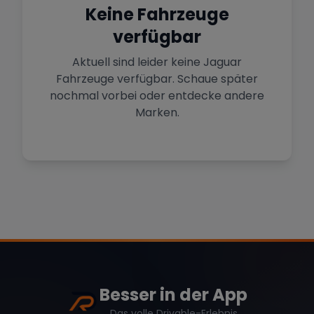
Sportwagen in der Hauptstadt
Keine Fahrzeuge
verfügbar
Mehr Standorte anzeigen
Hamburg
Premium-Fahrzeuge im Norden
Aktuell sind leider keine
Jaguar
Fahrzeuge verfügbar. Schaue später
nochmal vorbei oder entdecke andere
Stuttgart
Marke
Zurücksetzen (
1
)
Heimat von Porsche & Mercedes
Marken.
Düsseldorf
Sportwagen am Rhein
Mercedes
BMW
Audi
Köln
Mietwagen im Rheinland
Porsche
Lamborghini
Ferrari
Wann
Zeitraum wählen
Besser in der App
Das volle Drivable-Erlebnis
McLaren
Ford
Jaguar