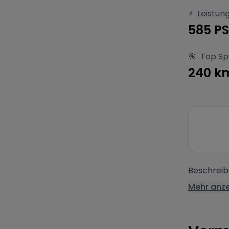
⚡
Leistun
585 PS
🎯
Top S
240 k
Beschreibu
Mehr anz