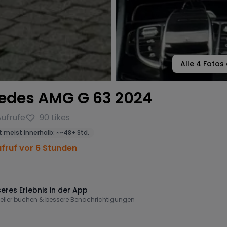
Alle
4
Fotos 
edes AMG G 63 2024
Aufrufe
90
Likes
 meist innerhalb:
~
~48+ Std.
ufruf vor 6 Stunden
eres Erlebnis in der App
eller buchen & bessere Benachrichtigungen