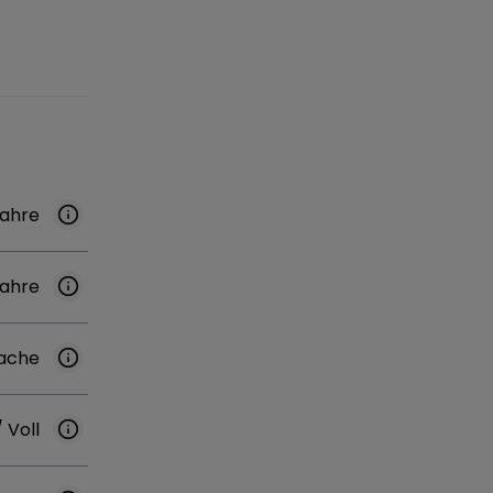
Jahre
Jahre
ache
/ Voll