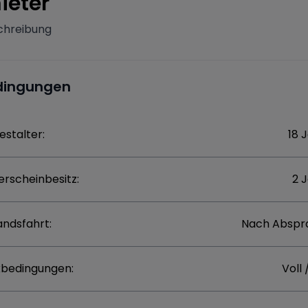
ieter
chreibung
dingungen
estalter:
18 
erscheinbesitz:
2 
andsfahrt:
Nach Abspr
bedingungen:
Voll 