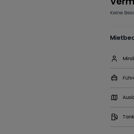
V
erm
Keine Bes
Mietbe
Mind
Führ
Ausl
Tank