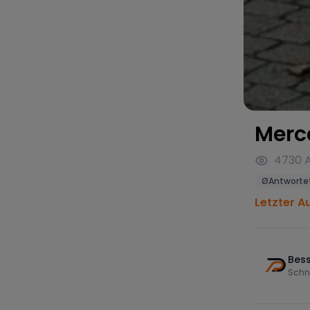
Merc
4730
Ø
Antwortet
Letzter A
Bess
Schn