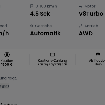
g
🏁
0-100 km/h
🚗
Motor
4.5 Sek
V8Turbo
peed
⚙️
Getriebe
🔗
Antrieb
m/h
Automatik
AWD
Kautions-Zahlung
Als Kauti
Kaution
Karte/PayPal/Bar
Nein
1500
€
ng folgt...
eigen