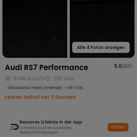
Alle
4
Fotos anzeigen
Audi RS7 Performance
⭐
5.0
(
83
)
8438
Aufrufe
208
Likes
Ø
Antwortet meist innerhalb:
~
~48+ Std.
Letzter Aufruf vor 3 Stunden
Besseres Erlebnis in der App
Öffnen
Schneller buchen & bessere
Benachrichtigungen