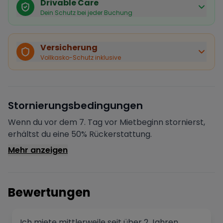
Drivable Care
Dein Schutz bei jeder Buchung
Käuferschutz inklusive
Bei Stornierung durch den Vermieter erhältst du eine
Versicherung
vollständige Rückerstattung.
Vollkasko-Schutz inklusive
Sofortige Bestätigung
Deine Buchung wird sofort bestätigt und das Fahrzeug
ist für dich reserviert.
Sichere Zahlung
Stornierungsbedingungen
Deine Zahlung wird verschlüsselt verarbeitet. Deine
Daten sind geschützt.
Wenn du vor dem 7. Tag vor Mietbeginn stornierst,
Verifizierter Vermieter
erhältst du eine 50% Rückerstattung.
Alle Vermieter werden von Drivable überprüft und
Mehr anzeigen
verifiziert.
Bewertungen
Ich miete mittlerweile seit über 2 Jahren