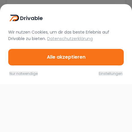
weiterempfehlen
Mohamed Afkir
Vor 3 Monaten
Drivable
Wir nutzen Cookies, um dir das beste Erlebnis auf
Drivable
zu bieten.
Datenschutzerklärung
Alle akzeptieren
11.08. - 12.08.26
Jetzt buchen
Ähnliche Fahrzeuge
Nur notwendige
Einstellungen
300,00
€
(
1 Tag
)