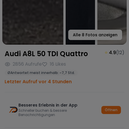
Alle
8
Fotos anzeigen
Audi A8L 50 TDI Quattro
⭐
4.9
(
12
)
2856
Aufrufe
16
Likes
Ø
Antwortet meist innerhalb:
~
7,7 Std.
Letzter Aufruf vor 4 Stunden
Besseres Erlebnis in der App
Öffnen
Schneller buchen & bessere
Benachrichtigungen