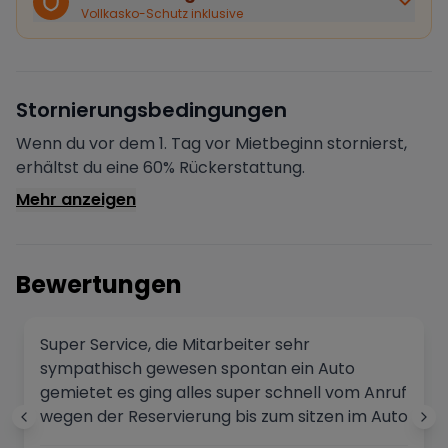
vollständige Rückerstattung.
Vollkasko-Schutz inklusive
Sofortige Bestätigung
Deine Buchung wird sofort bestätigt und das Fahrzeug
ist für dich reserviert.
Sichere Zahlung
Stornierungsbedingungen
Deine Zahlung wird verschlüsselt verarbeitet. Deine
Daten sind geschützt.
Wenn du vor dem 1. Tag vor Mietbeginn stornierst,
Verifizierter Vermieter
erhältst du eine 60% Rückerstattung.
Alle Vermieter werden von Drivable überprüft und
Mehr anzeigen
verifiziert.
Bewertungen
Super Service, die Mitarbeiter sehr
sympathisch gewesen spontan ein Auto
gemietet es ging alles super schnell vom Anruf
wegen der Reservierung bis zum sitzen im Auto
waren es eine halbe Stunde kann ich nur