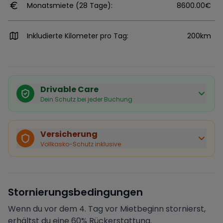
Monatsmiete (28 Tage):
8600.00€
Inkludierte Kilometer pro Tag:
200km
Drivable Care
Dein Schutz bei jeder Buchung
Käuferschutz inklusive
Bei Stornierung durch den Vermieter erhältst du eine
Versicherung
vollständige Rückerstattung.
Vollkasko-Schutz inklusive
Sofortige Bestätigung
Deine Buchung wird sofort bestätigt und das Fahrzeug
ist für dich reserviert.
Sichere Zahlung
Stornierungsbedingungen
Deine Zahlung wird verschlüsselt verarbeitet. Deine
Daten sind geschützt.
Wenn du vor dem 4. Tag vor Mietbeginn stornierst,
Verifizierter Vermieter
erhältst du eine 60% Rückerstattung.