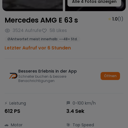
Alle
4
Fotos anzeigen
Mercedes AMG E 63 s
⭐
1.0
(
1
)
3524
Aufrufe
58
Likes
Ø
Antwortet meist innerhalb:
~
~48+ Std.
Letzter Aufruf vor 6 Stunden
Besseres Erlebnis in der App
Öffnen
Schneller buchen & bessere
Benachrichtigungen
⚡
Leistung
🏁
0-100 km/h
612 PS
3.4 Sek
🚗
Motor
🎯
Top Speed