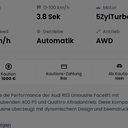
g
🏁
0-100 km/h
🚗
Motor
S
3.8 Sek
5ZylTurb
peed
⚙️
Getriebe
🔗
Antrieb
m/h
Automatik
AWD
Kautions-Zahlung
Als Kauti
Kaution
Bar
Nein
1000
€
e die Performance der Audi RS3 Limousine Facelift mit
benden 400 PS und Quattro Allradantrieb. Diese kompa
usine überzeugt mit dynamischem Design und beeindruc
eigen