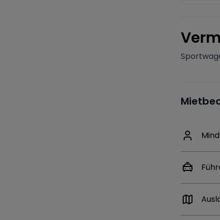
V
erm
Sportwage
Mietbe
Mind
Führ
Ausl