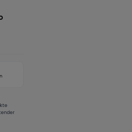
o
on
kte
kender