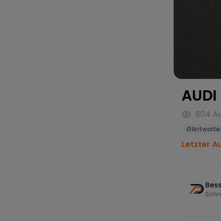
AUDI
804
Au
Ø
Antwortet
Letzter Au
Bess
Schn