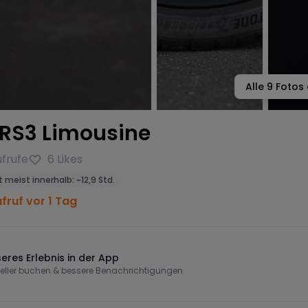
Alle
9
Fotos 
 RS3 Limousine
frufe
6
Likes
 meist innerhalb:
~
12,9 Std.
fruf vor 1 Tag
eres Erlebnis in der App
eller buchen & bessere Benachrichtigungen