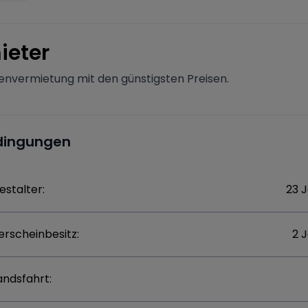
ieter
nvermietung mit den günstigsten Preisen.
dingungen
estalter:
23 
erscheinbesitz:
2 
andsfahrt: