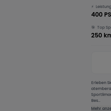
⚡
Leistun
400 P
🎯
Top S
250 k
Erleben Si
atemberau
Sportlimo
Bes...
Mehr anz