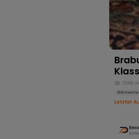
Brab
Klas
1098
A
Ø
Antwortet
Letzter A
Bess
Schn