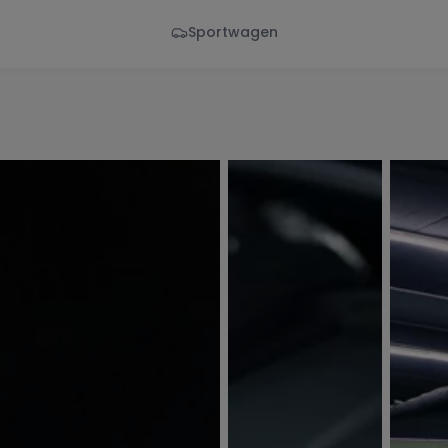
Sportwagen
Von - Bis
Marke
en
Wann
Alle Marken