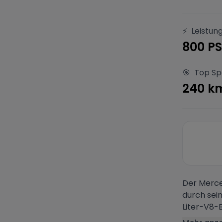
⚡
Leistun
800 PS
🎯
Top S
240 k
Der Merce
durch sein
Liter-V8-