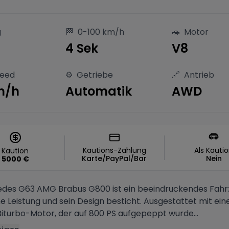
g
🏁
0-100 km/h
🚗
Motor
4 Sek
V8
peed
⚙️
Getriebe
🔗
Antrieb
m/h
Automatik
AWD
Kautions-Zahlung
Als Kauti
Kaution
Karte/PayPal/Bar
Nein
5000
€
des G63 AMG Brabus G800 ist ein beeindruckendes Fahr
e Leistung und sein Design besticht. Ausgestattet mit ei
Biturbo-Motor, der auf 800 PS aufgepeppt wurde...