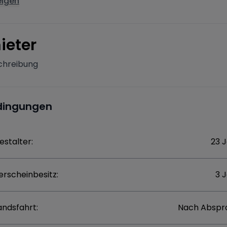
eigen
ieter
chreibung
dingungen
estalter:
23 
erscheinbesitz:
3 
andsfahrt:
Nach Abspr