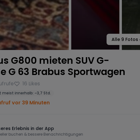
Alle
9
Fotos 
us G800 mieten SUV G-
se G 63 Brabus Sportwagen
ufrufe
16
Likes
 meist innerhalb:
~
3,7 Std.
ufruf vor 39 Minuten
eres Erlebnis in der App
eller buchen & bessere Benachrichtigungen