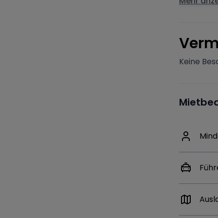
Mehr anz
V
erm
Keine Bes
Mietbe
Mind
Führ
Ausl