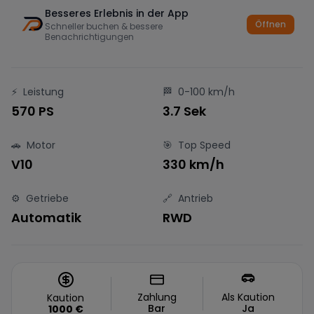
Besseres Erlebnis in der App
Öffnen
Schneller buchen & bessere
Benachrichtigungen
⚡
Leistung
🏁
0-100 km/h
570 PS
3.7 Sek
🚗
Motor
🎯
Top Speed
V10
330 km/h
⚙️
Getriebe
🔗
Antrieb
Automatik
RWD
Zahlung
Als Kaution
Kaution
Bar
Ja
1000
€