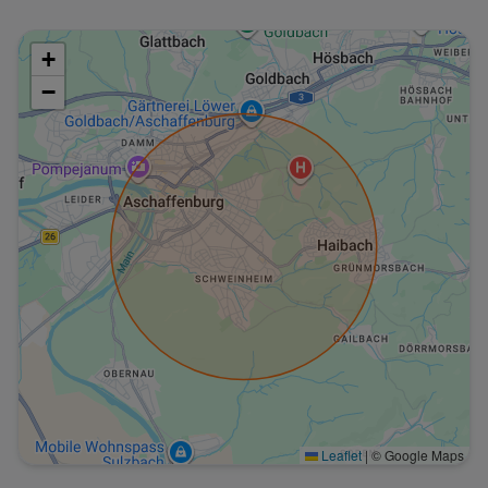
+
−
Leaflet
|
© Google Maps