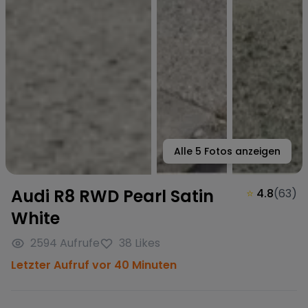
Alle
5
Fotos anzeigen
Audi R8 RWD Pearl Satin
⭐
4.8
(
63
)
White
2594
Aufrufe
38
Likes
Letzter Aufruf vor 40 Minuten