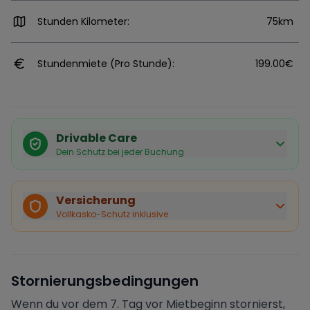
Stunden Kilometer:
75km
Stundenmiete (Pro Stunde):
199.00€
Drivable Care
Dein Schutz bei jeder Buchung
Käuferschutz inklusive
Bei Stornierung durch den Vermieter erhältst du eine
Versicherung
vollständige Rückerstattung.
Vollkasko-Schutz inklusive
Sofortige Bestätigung
Deine Buchung wird sofort bestätigt und das Fahrzeug
ist für dich reserviert.
Sichere Zahlung
Stornierungsbedingungen
Deine Zahlung wird verschlüsselt verarbeitet. Deine
Daten sind geschützt.
Wenn du vor dem 7. Tag vor Mietbeginn stornierst,