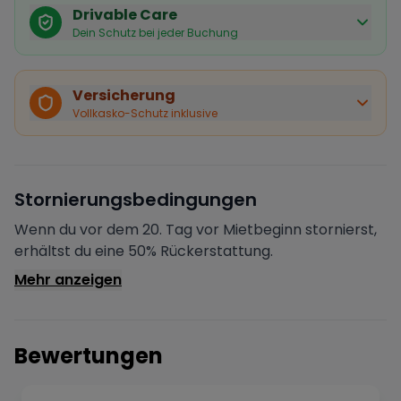
Drivable Care
Dein Schutz bei jeder Buchung
Käuferschutz inklusive
Bei Stornierung durch den Vermieter erhältst du eine
Versicherung
vollständige Rückerstattung.
Vollkasko-Schutz inklusive
Sofortige Bestätigung
Deine Buchung wird sofort bestätigt und das Fahrzeug
ist für dich reserviert.
Sichere Zahlung
Stornierungsbedingungen
Deine Zahlung wird verschlüsselt verarbeitet. Deine
Daten sind geschützt.
Wenn du vor dem 20. Tag vor Mietbeginn stornierst,
Verifizierter Vermieter
erhältst du eine 50% Rückerstattung.
Alle Vermieter werden von Drivable überprüft und
Mehr anzeigen
verifiziert.
Bewertungen