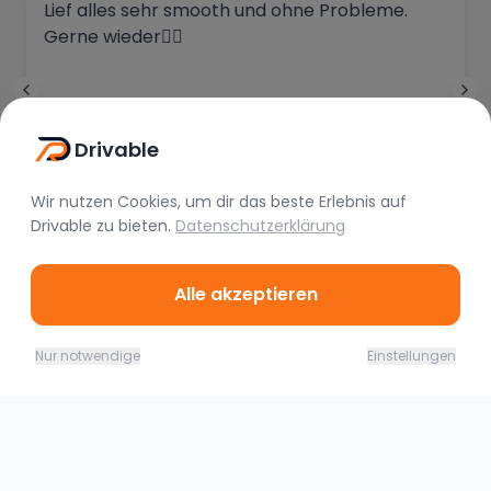
Lief alles sehr smooth und ohne Probleme.
Gerne wieder👍🏼
Drivable
Alexander Gothe
Vor 1 Jahr
Wir nutzen Cookies, um dir das beste Erlebnis auf
Drivable
zu bieten.
Datenschutzerklärung
Alle akzeptieren
10.08. - 11.08.26
Jetzt buchen
Nur notwendige
Einstellungen
233,00
€
(
1 Tag
)
Ähnliche Fahrzeuge