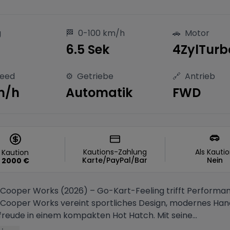
g
🏁
0-100 km/h
🚗
Motor
6.5 Sek
4ZylTurb
peed
⚙️
Getriebe
🔗
Antrieb
m/h
Automatik
FWD
Kautions-Zahlung
Als Kauti
Kaution
Karte/PayPal/Bar
Nein
2000
€
 Cooper Works (2026) – Go-Kart-Feeling trifft Performa
 Cooper Works vereint sportliches Design, modernes Han
reude in einem kompakten Hot Hatch. Mit seine...