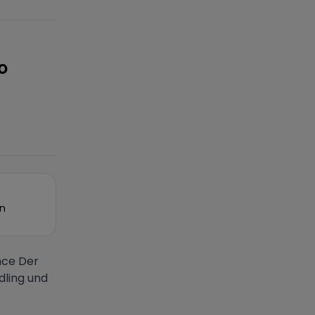
o
on
nce Der
dling und