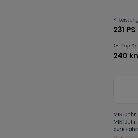
⚡
Leistun
231 PS
🎯
Top S
240 k
MINI John
MINI John
pure Fahrf