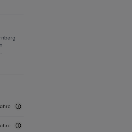
ürnberg
n
.
Jahre
Jahre