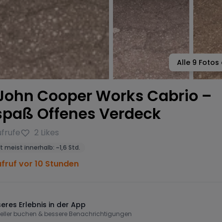
Alle
9
Fotos 
 John Cooper Works Cabrio –
spaß Offenes Verdeck
frufe
2
Likes
t meist innerhalb:
~
1,6 Std.
ufruf vor 10 Stunden
eres Erlebnis in der App
eller buchen & bessere Benachrichtigungen