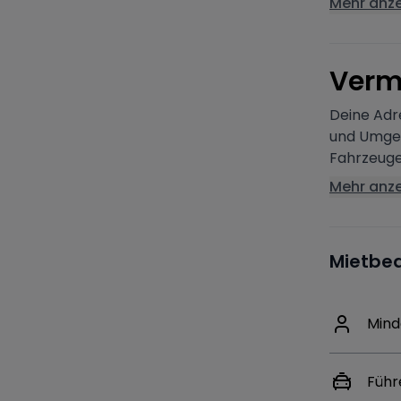
Mehr anz
V
erm
Deine Adr
und Umgeb
Fahrzeuge
Mehr anz
Mietbe
Mind
Führ