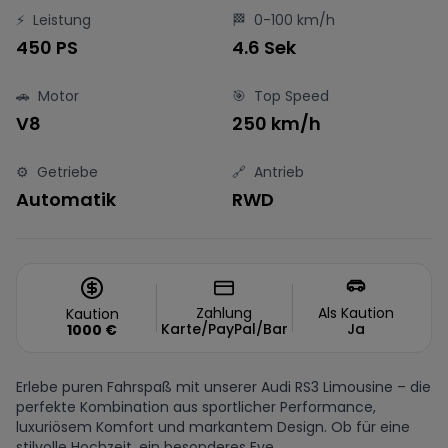
⚡
Leistung
🏁
0-100 km/h
450 PS
4.6 Sek
🚗
Motor
🎯
Top Speed
V8
250 km/h
⚙️
Getriebe
🔗
Antrieb
Automatik
RWD
Zahlung
Als Kaution
Kaution
Karte/PayPal/Bar
Ja
1000
€
Erlebe puren Fahrspaß mit unserer Audi RS3 Limousine – die
perfekte Kombination aus sportlicher Performance,
luxuriösem Komfort und markantem Design. Ob für eine
stilvolle Hochzeit, ein besonderes Eve...