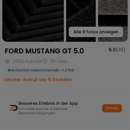
Alle
9
Fotos anzeigen
FORD MUSTANG GT 5.0
⭐
5.0
(
39
)
3562
Aufrufe
28
Likes
Antwortet meist innerhalb:
~
1,2 Std.
Letzter Aufruf vor 5 Stunden
Besseres Erlebnis in der App
Öffnen
Schneller buchen & bessere
Benachrichtigungen