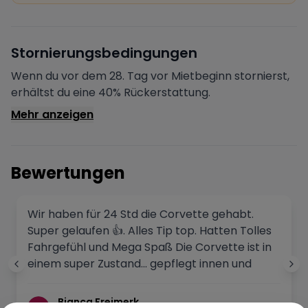
Sofortige Bestätigung
Deine Buchung wird sofort bestätigt und das Fahrzeug
ist für dich reserviert.
Sichere Zahlung
Stornierungsbedingungen
Deine Zahlung wird verschlüsselt verarbeitet. Deine
Daten sind geschützt.
Wenn du vor dem 28. Tag vor Mietbeginn stornierst,
Verifizierter Vermieter
erhältst du eine 40% Rückerstattung.
Alle Vermieter werden von Drivable überprüft und
Mehr anzeigen
verifiziert.
Bewertungen
Wir haben für 24 Std die Corvette gehabt.
Super gelaufen 👍. Alles Tip top. Hatten Tolles
Fahrgefühl und Mega Spaß Die Corvette ist in
einem super Zustand... gepflegt innen und
außen, einwandfrei. Kommunikation war sehr
gut, immer erreichbar und freundlich dazu. Da
Bianca Freimerk