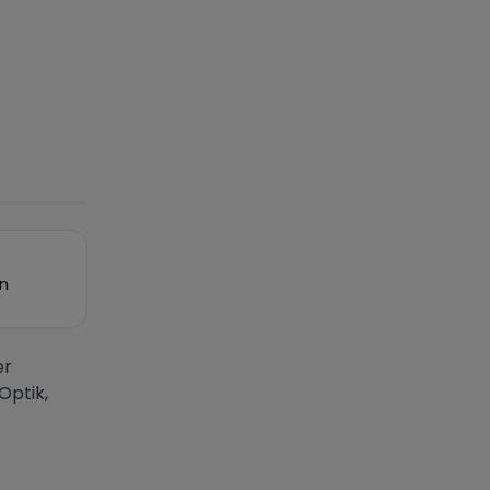
on
er
Optik,