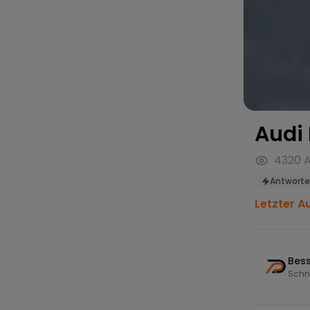
Audi
4320
A
Antworte
Letzter A
Bess
Schn