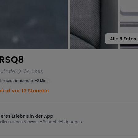
Alle
6
Fotos 
 RSQ8
ufrufe
64
Likes
t meist innerhalb:
~
2 Min.
ufruf vor 13 Stunden
eres Erlebnis in der App
eller buchen & bessere Benachrichtigungen