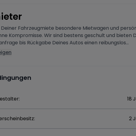
ieter
i Deiner Fahrzeugmiete besondere Mietwagen und persön
ohne Kompromisse. Wir sind bestens geschult und bieten D
nfrage bis Rückgabe Deines Autos einen reibungslos...
eigen
dingungen
estalter:
18 
erscheinbesitz:
2 