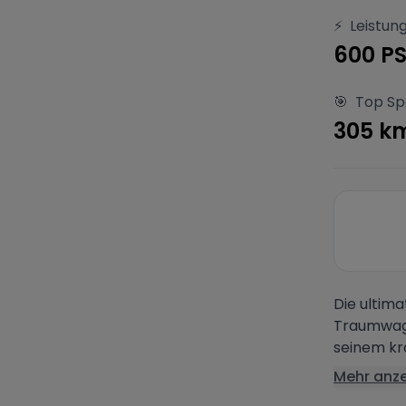
⚡
Leistun
600 P
🎯
Top S
305 k
Die ultima
Traumwage
seinem kr
Mehr anz