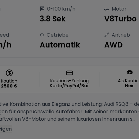
g
🏁
0-100 km/h
🚗
Motor
S
3.8 Sek
V8Turbo
peed
⚙️
Getriebe
🔗
Antrieb
m/h
Automatik
AWD
Kautions-Zahlung
Als Kauti
Kaution
Karte/PayPal/Bar
Nein
2500
€
tive Kombination aus Eleganz und Leistung: Audi RSQ8 – d
n für anspruchsvolle Autofahrer. Mit seiner markanten 
aftvollen V8-Motor und seinem luxuriösen Innenraum s...
eigen