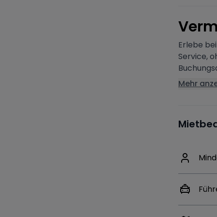
V
erm
Erlebe be
Service, 
Buchungsa
Mehr anz
Mietbe
Mind
Führ