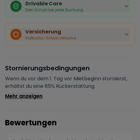
Drivable Care
Dein Schutz bei jeder Buchung
Käuferschutz inklusive
Bei Stornierung durch den Vermieter erhältst du eine
Versicherung
vollständige Rückerstattung.
Vollkasko-Schutz inklusive
Sofortige Bestätigung
Deine Buchung wird sofort bestätigt und das Fahrzeug
ist für dich reserviert.
Sichere Zahlung
Stornierungsbedingungen
Deine Zahlung wird verschlüsselt verarbeitet. Deine
Daten sind geschützt.
Wenn du vor dem 1. Tag vor Mietbeginn stornierst,
Verifizierter Vermieter
erhältst du eine 85% Rückerstattung.
Alle Vermieter werden von Drivable überprüft und
Mehr anzeigen
verifiziert.
Bewertungen