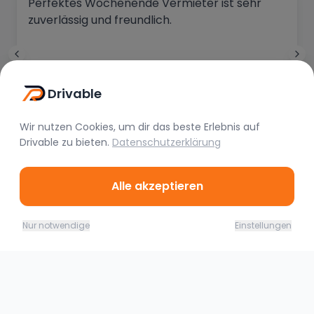
Perfektes Wochenende Vermieter ist sehr
zuverlässig und freundlich.
Drivable
Marlon Pira
Vor 2 Wochen
Wir nutzen Cookies, um dir das beste Erlebnis auf
Drivable
zu bieten.
Datenschutzerklärung
Alle akzeptieren
10.08. - 11.08.26
Jetzt buchen
Nur notwendige
Einstellungen
299,00
€
(
1 Tag
)
Ähnliche Fahrzeuge