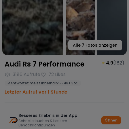
Alle
7
Fotos anzeigen
Audi Rs 7 Performance
⭐
4.9
(
182
)
3186
Aufrufe
72
Likes
Ø
Antwortet meist innerhalb:
~
~48+ Std.
Letzter Aufruf vor 1 Stunde
Besseres Erlebnis in der App
Öffnen
Schneller buchen & bessere
Benachrichtigungen