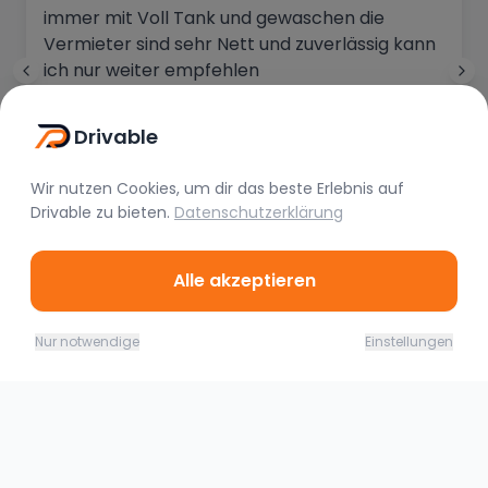
immer mit Voll Tank und gewaschen die
Vermieter sind sehr Nett und zuverlässig kann
ich nur weiter empfehlen
Ashkan___107 Gang
Drivable
Vor 6 Monaten
Wir nutzen Cookies, um dir das beste Erlebnis auf
Drivable
zu bieten.
Datenschutzerklärung
Alle akzeptieren
08.08. - 09.08.26
Jetzt buchen
Nur notwendige
Einstellungen
349,00
€
(
1 Tag
)
Ähnliche Fahrzeuge