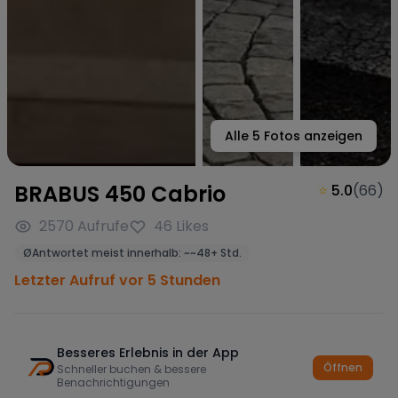
Alle
5
Fotos anzeigen
BRABUS 450 Cabrio
⭐
5.0
(
66
)
2570
Aufrufe
46
Likes
Ø
Antwortet meist innerhalb:
~
~48+ Std.
Letzter Aufruf vor 5 Stunden
Besseres Erlebnis in der App
Öffnen
Schneller buchen & bessere
Benachrichtigungen