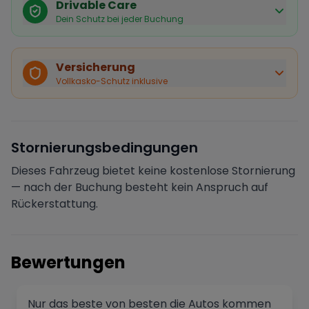
Drivable Care
Dein Schutz bei jeder Buchung
Käuferschutz inklusive
Bei Stornierung durch den Vermieter erhältst du eine
Versicherung
vollständige Rückerstattung.
Vollkasko-Schutz inklusive
Sofortige Bestätigung
Deine Buchung wird sofort bestätigt und das Fahrzeug
ist für dich reserviert.
Sichere Zahlung
Stornierungsbedingungen
Deine Zahlung wird verschlüsselt verarbeitet. Deine
Daten sind geschützt.
Dieses Fahrzeug bietet keine kostenlose Stornierung
Verifizierter Vermieter
— nach der Buchung besteht kein Anspruch auf
Alle Vermieter werden von Drivable überprüft und
Rückerstattung.
verifiziert.
Bewertungen
Nur das beste von besten die Autos kommen