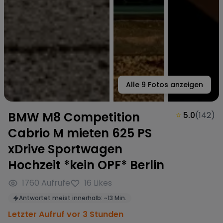
Alle
9
Fotos anzeigen
BMW M8 Competition
⭐
5.0
(
142
)
Cabrio M mieten 625 PS
xDrive Sportwagen
Hochzeit *kein OPF* Berlin
1760
Aufrufe
16
Likes
Antwortet meist innerhalb:
~
13 Min.
Letzter Aufruf vor 3 Stunden