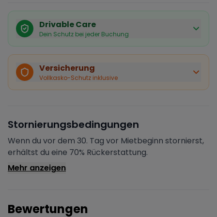
Drivable Care
Dein Schutz bei jeder Buchung
Käuferschutz inklusive
Bei Stornierung durch den Vermieter erhältst du eine
Versicherung
vollständige Rückerstattung.
Vollkasko-Schutz inklusive
Sofortige Bestätigung
Deine Buchung wird sofort bestätigt und das Fahrzeug
ist für dich reserviert.
Sichere Zahlung
Stornierungsbedingungen
Deine Zahlung wird verschlüsselt verarbeitet. Deine
Daten sind geschützt.
Wenn du vor dem 30. Tag vor Mietbeginn stornierst,
Verifizierter Vermieter
erhältst du eine 70% Rückerstattung.
Alle Vermieter werden von Drivable überprüft und
Mehr anzeigen
verifiziert.
Bewertungen