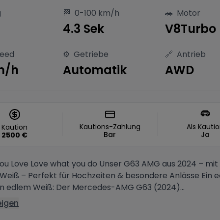
g
🏁
0-100 km/h
🚗
Motor
S
4.3 Sek
V8Turbo
peed
⚙️
Getriebe
🔗
Antrieb
m/h
Automatik
AWD
Kautions-Zahlung
Als Kauti
Kaution
Bar
Ja
2500
€
ou Love Love what you do Unser G63 AMG aus 2024 – mit 
m Weiß – Perfekt für Hochzeiten & besondere Anlässe Ein 
 in edlem Weiß: Der Mercedes-AMG G63 (2024)...
eigen