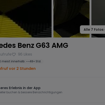
Alle
7
Fotos 
edes Benz G63 AMG
ufrufe
96
Likes
 meist innerhalb:
~
~48+ Std.
ufruf vor 2 Stunden
eres Erlebnis in der App
eller buchen & bessere Benachrichtigungen