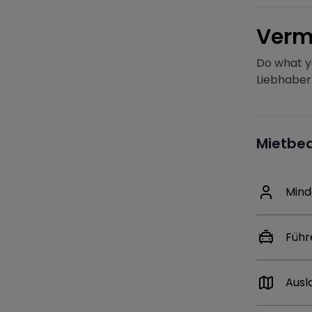
V
erm
Do what y
Liebhaber.
Mietbe
Mind
Führ
Ausl