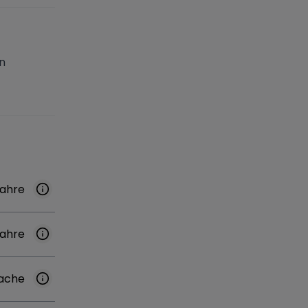
n
Jahre
Jahre
ache