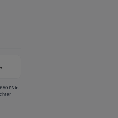
on
650 PS in
echter