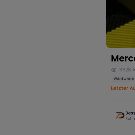
Merc
8828
A
Ø
Antwortet
Letzter A
Bess
Schn