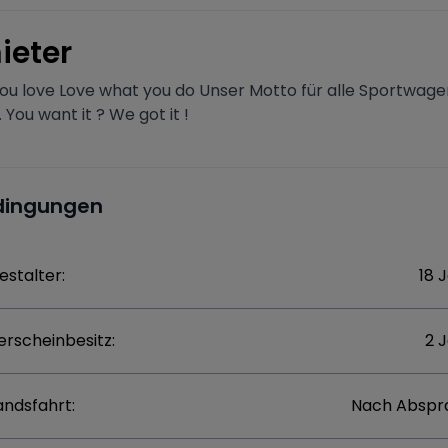
ieter
ou love Love what you do Unser Motto für alle Sportwage
 You want it ? We got it !
dingungen
estalter:
18 
erscheinbesitz:
2 
andsfahrt:
Nach Abspr