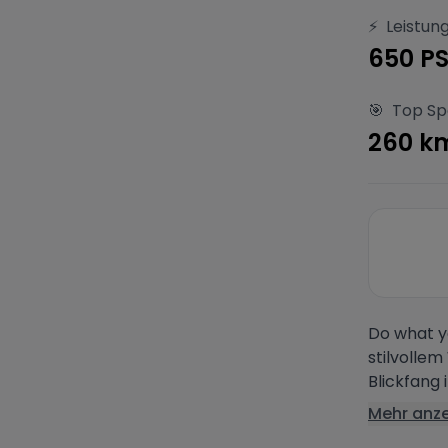
⚡
Leistun
650 P
🎯
Top S
260 k
Do what y
stilvolle
Blickfang
Mehr anz