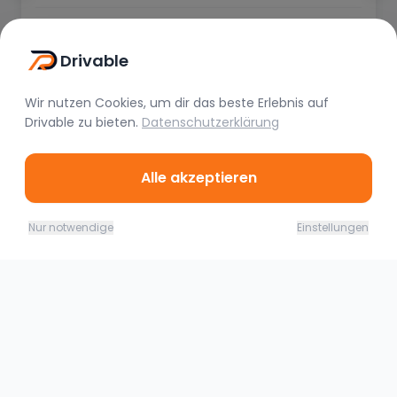
A A
Vor 2 Wochen
Drivable
Wir nutzen Cookies, um dir das beste Erlebnis auf
Drivable
zu bieten.
Datenschutzerklärung
Alle akzeptieren
07.08. - 08.08.26
Jetzt buchen
Ähnliche Fahrzeuge
Nur notwendige
Einstellungen
180,00
€
(
1 Tag
)