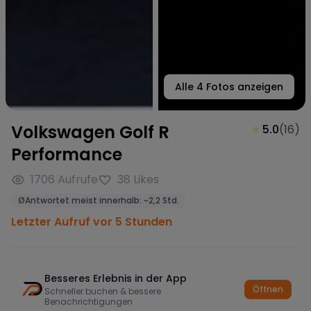
Alle
4
Fotos anzeigen
Volkswagen Golf R
⭐
5.0
(
16
)
Performance
1706
Aufrufe
38
Likes
Ø
Antwortet meist innerhalb:
~
2,2 Std.
Letzter Aufruf vor 5 Stunden
Besseres Erlebnis in der App
Öffnen
Schneller buchen & bessere
Benachrichtigungen