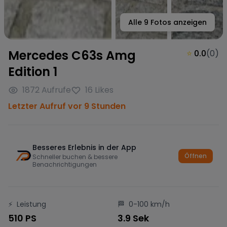
Alle
9
Fotos anzeigen
Mercedes C63s Amg
⭐
0.0
(
0
)
Edition 1
1872
Aufrufe
16
Likes
Letzter Aufruf vor 9 Stunden
Besseres Erlebnis in der App
Öffnen
Schneller buchen & bessere
Benachrichtigungen
⚡
Leistung
🏁
0-100 km/h
510 PS
3.9 Sek