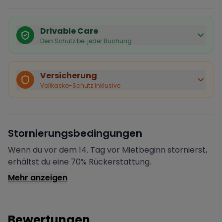
Drivable Care
Dein Schutz bei jeder Buchung
Käuferschutz inklusive
Bei Stornierung durch den Vermieter erhältst du eine
Versicherung
vollständige Rückerstattung.
Vollkasko-Schutz inklusive
Sofortige Bestätigung
Deine Buchung wird sofort bestätigt und das Fahrzeug
ist für dich reserviert.
Sichere Zahlung
Stornierungsbedingungen
Deine Zahlung wird verschlüsselt verarbeitet. Deine
Daten sind geschützt.
Wenn du vor dem 14. Tag vor Mietbeginn stornierst,
Verifizierter Vermieter
erhältst du eine 70% Rückerstattung.
Alle Vermieter werden von Drivable überprüft und
Mehr anzeigen
verifiziert.
Bewertungen