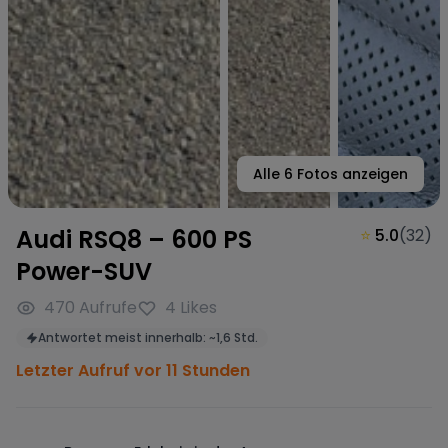
Alle
6
Fotos anzeigen
Audi RSQ8 – 600 PS
⭐
5.0
(
32
)
Power-SUV
470
Aufrufe
4
Likes
Antwortet meist innerhalb:
~
1,6 Std.
Letzter Aufruf vor 11 Stunden