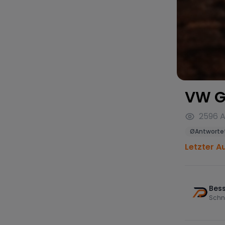
VW G
2596
A
Ø
Antwortet
Letzter A
Bess
Schn