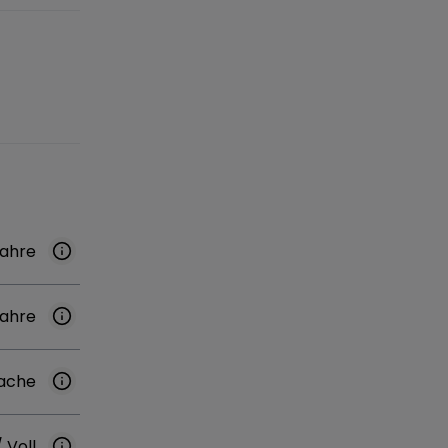
Jahre
Jahre
ache
/ Voll