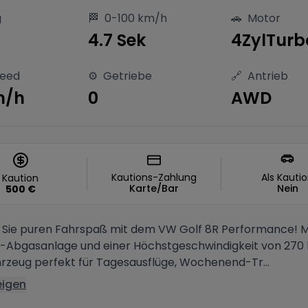
g
🏁
0-100 km/h
🚗
Motor
4.7 Sek
4ZylTurb
peed
⚙️
Getriebe
🔗
Antrieb
m/h
0
AWD
Kautions-Zahlung
Als Kauti
Kaution
Karte/Bar
Nein
500
€
n Sie puren Fahrspaß mit dem VW Golf 8R Performance! Mi
-Abgasanlage und einer Höchstgeschwindigkeit von 270 
hrzeug perfekt für Tagesausflüge, Wochenend-Tr...
eigen