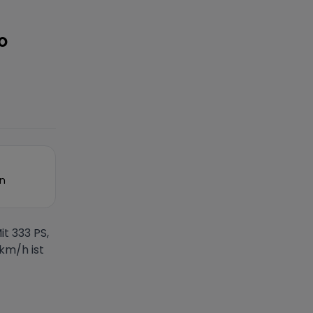
o
on
t 333 PS,
km/h ist