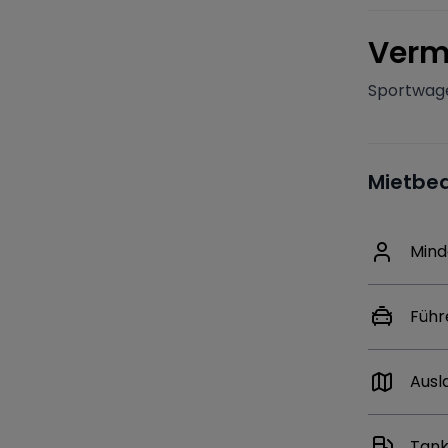
V
erm
Sportwag
Mietbe
Mind
Führ
Ausl
Tank