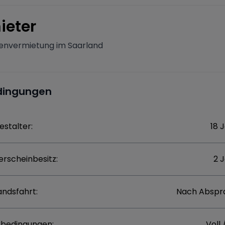
ieter
envermietung im Saarland
dingungen
estalter:
18 
erscheinbesitz:
2 
andsfahrt:
Nach Abspr
bedingungen:
Voll 