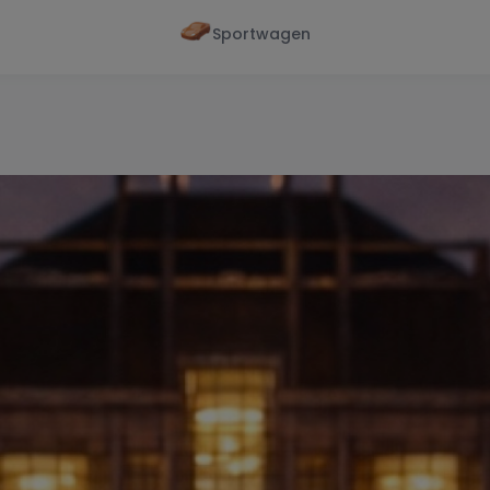
Sportwagen
Von - Bis
Marke
en
Wann
Alle Marken