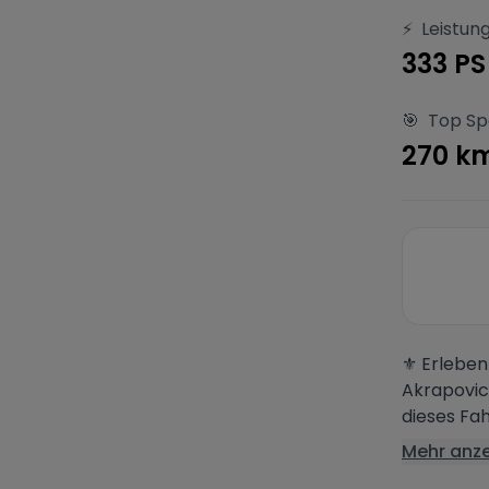
⚡
Leistun
333 PS
🎯
Top S
270 k
⚜️ Erlebe
Akrapovic
dieses Fa
Mehr anz