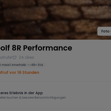
Foto
olf 8R Performance
ufrufe
24
Likes
 meist innerhalb:
~
~48+ Std.
ufruf vor 16 Stunden
eres Erlebnis in der App
eller buchen & bessere Benachrichtigungen