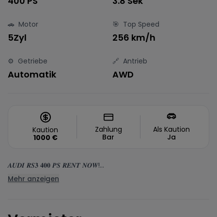
400 PS
3.8 Sek
🚗
Motor
🎯
Top Speed
5Zyl
256 km/h
⚙️
Getriebe
🔗
Antrieb
Automatik
AWD
Zahlung
Als Kaution
Kaution
Bar
Ja
1000
€
𝑨𝑼𝑫𝑰 𝑹𝑺𝟑 𝟒𝟎𝟎 𝑷𝑺 𝑹𝑬𝑵𝑻 𝑵𝑶𝑾!...
Mehr anzeigen