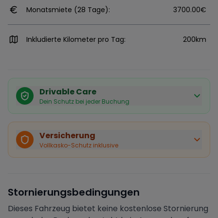
Monatsmiete (28 Tage):
3700.00€
Inkludierte Kilometer pro Tag:
200km
Drivable Care
Dein Schutz bei jeder Buchung
Käuferschutz inklusive
Bei Stornierung durch den Vermieter erhältst du eine
Versicherung
vollständige Rückerstattung.
Vollkasko-Schutz inklusive
Sofortige Bestätigung
Deine Buchung wird sofort bestätigt und das Fahrzeug
ist für dich reserviert.
Sichere Zahlung
Stornierungsbedingungen
Deine Zahlung wird verschlüsselt verarbeitet. Deine
Daten sind geschützt.
Dieses Fahrzeug bietet keine kostenlose Stornierung