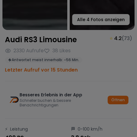
Alle
4
Fotos anzeigen
Audi RS3 Limousine
⭐
4.2
(
73
)
2330
Aufrufe
38
Likes
Antwortet meist innerhalb:
~
56 Min.
Letzter Aufruf vor 15 Stunden
Besseres Erlebnis in der App
Öffnen
Schneller buchen & bessere
Benachrichtigungen
⚡
Leistung
🏁
0-100 km/h