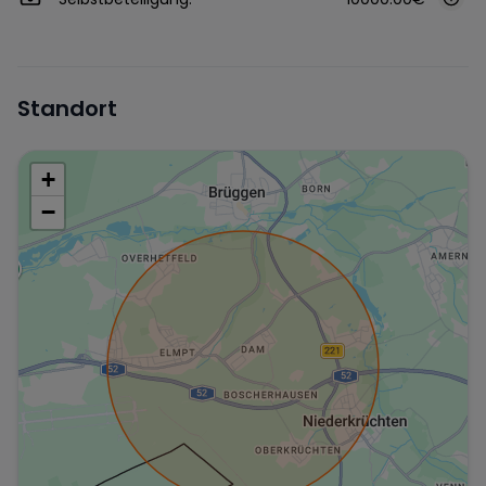
Standort
+
−