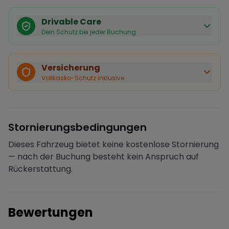
Drivable Care
Dein Schutz bei jeder Buchung
Käuferschutz inklusive
Bei Stornierung durch den Vermieter erhältst du eine
Versicherung
vollständige Rückerstattung.
Vollkasko-Schutz inklusive
Sofortige Bestätigung
Deine Buchung wird sofort bestätigt und das Fahrzeug
ist für dich reserviert.
Sichere Zahlung
Stornierungsbedingungen
Deine Zahlung wird verschlüsselt verarbeitet. Deine
Daten sind geschützt.
Dieses Fahrzeug bietet keine kostenlose Stornierung
Verifizierter Vermieter
— nach der Buchung besteht kein Anspruch auf
Alle Vermieter werden von Drivable überprüft und
Rückerstattung.
verifiziert.
Bewertungen