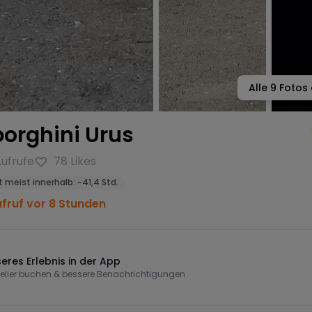
Alle
9
Fotos 
orghini Urus
ufrufe
78
Likes
 meist innerhalb:
~
41,4 Std.
ufruf vor 8 Stunden
eres Erlebnis in der App
eller buchen & bessere Benachrichtigungen