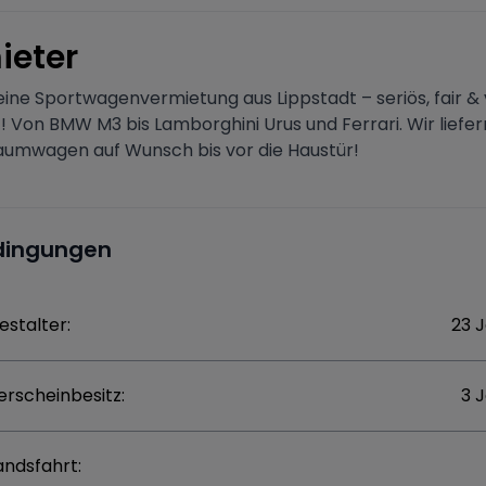
ieter
eine Sportwagenvermietung aus Lippstadt – seriös, fair &
! Von BMW M3 bis Lamborghini Urus und Ferrari. Wir liefern
aumwagen auf Wunsch bis vor die Haustür!
dingungen
estalter:
23 
erscheinbesitz:
3 
andsfahrt: