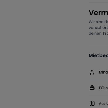
V
erm
Wir sind d
versichert
deinen Tr
Mietbe
Mind
Führ
Ausl