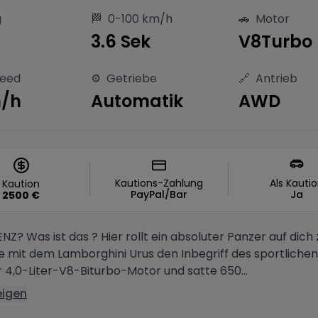
g
🏁
0-100 km/h
🚗
Motor
S
3.6 Sek
V8Turbo
peed
⚙️
Getriebe
🔗
Antrieb
m/h
Automatik
AWD
Kautions-Zahlung
Als Kauti
Kaution
PayPal/Bar
Ja
2500
€
? Was ist das ? Hier rollt ein absoluter Panzer auf dich 
e mit dem Lamborghini Urus den Inbegriff des sportlichen
r 4,0-Liter-V8-Biturbo-Motor und satte 650...
eigen