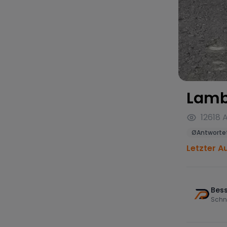
Lamb
12618
A
Ø
Antwortet
Letzter A
Bess
Schn