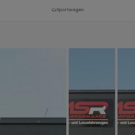
Sportwagen
Von - Bis
Marke
en
Wann
Alle Marken