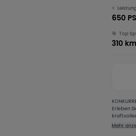
⚡
Leistun
650 P
🎯
Top S
310 k
KONKURRENZ
Erleben Si
kraftvolle
Mehr anz