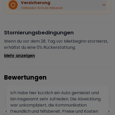
Bei Stornierung durch den Vermieter erhältst du eine
Versicherung
vollständige Rückerstattung.
Vollkasko-Schutz inklusive
Sofortige Bestätigung
Deine Buchung wird sofort bestätigt und das Fahrzeug
ist für dich reserviert.
Sichere Zahlung
Stornierungsbedingungen
Deine Zahlung wird verschlüsselt verarbeitet. Deine
Daten sind geschützt.
Wenn du vor dem 28. Tag vor Mietbeginn stornierst,
Verifizierter Vermieter
erhältst du eine 0% Rückerstattung.
Alle Vermieter werden von Drivable überprüft und
Mehr anzeigen
verifiziert.
Bewertungen
Ich habe hier kürzlich ein Auto gemietet und
bin insgesamt sehr zufrieden. Die Abwicklung
war unkompliziert, die Kommunikation
freundlich und hilfsbereit. Preise und Kosten