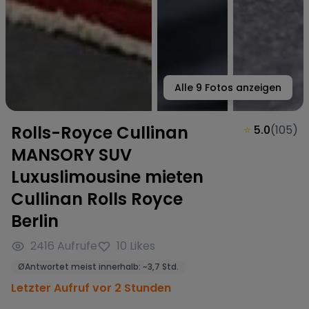
Alle
9
Fotos anzeigen
Rolls-Royce Cullinan
⭐
5.0
(
105
)
MANSORY SUV
Luxuslimousine mieten
Cullinan Rolls Royce
Berlin
2416
Aufrufe
10
Likes
Ø
Antwortet meist innerhalb:
~
3,7 Std.
Letzter Aufruf vor 2 Stunden