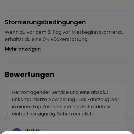
Deine Buchung wird sofort bestätigt und das Fahrzeug
ist für dich reserviert.
Sichere Zahlung
Stornierungsbedingungen
Deine Zahlung wird verschlüsselt verarbeitet. Deine
Daten sind geschützt.
Wenn du vor dem 3. Tag vor Mietbeginn stornierst,
Verifizierter Vermieter
erhältst du eine 0% Rückerstattung.
Alle Vermieter werden von Drivable überprüft und
Mehr anzeigen
verifiziert.
Bewertungen
Hervorragender Service und eine absolut
unkomplizierte Abwicklung. Das Fahrzeug war
in einem top Zustand und das Fahrerlebnis
einfach einzigartig. Sehr freundlich,
professionell und zuverlässig – klare
Empfehlung!
qsxnky