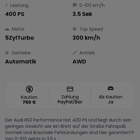
⚡
Leistung
🏁
0-100 km/h
400 PS
3.5 Sek
🚗
Motor
🎯
Top Speed
5ZylTurbo
300 km/h
⚙️
Getriebe
🔗
Antrieb
Automatik
AWD
Zahlung
Als Kaution
Kaution
PayPal/Bar
Ja
750
€
Der Audi RS3 Performance Hat 400 PS Und liegt durch sein
geringes Gewicht wie ein Brett auf der Straße Fahrspaß
Vortrieb Und Brachiale Fehlzündungen sind hier garantiert!!!
Von 0-100 gehts in 3,5 s ...