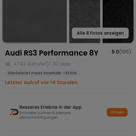
Alle
8
Fotos anzeigen
Audi RS3 Performance 8Y
⭐
5.0
(
105
)
4742
Aufrufe
92
Likes
Ø
Antwortet meist innerhalb:
~
33 Std.
Letzter Aufruf vor 14 Stunden
Besseres Erlebnis in der App
Öffnen
Schneller buchen & bessere
Benachrichtigungen