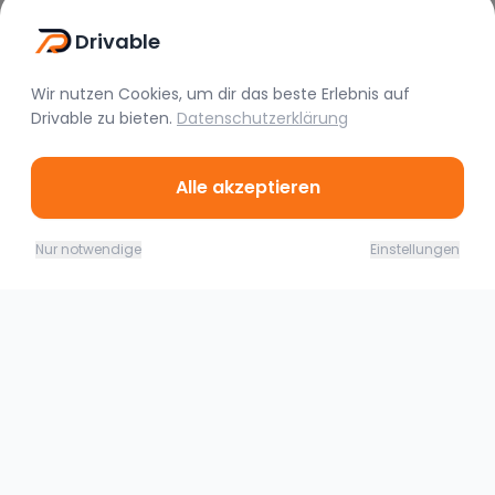
Vor 3 Monaten
Drivable
Wir nutzen Cookies, um dir das beste Erlebnis auf
Drivable
zu bieten.
Datenschutzerklärung
Alle akzeptieren
07.08. - 08.08.26
Ähnliche Fahrzeuge
Jetzt buchen
Nur notwendige
Einstellungen
225,00
€
(
1 Tag
)
Lippstadt