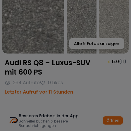
Alle
9
Fotos anzeigen
Audi RS Q8 – Luxus-SUV
⭐
5.0
(
11
)
mit 600 PS
264
Aufrufe
0
Likes
Letzter Aufruf vor 11 Stunden
Besseres Erlebnis in der App
Öffnen
Schneller buchen & bessere
Benachrichtigungen