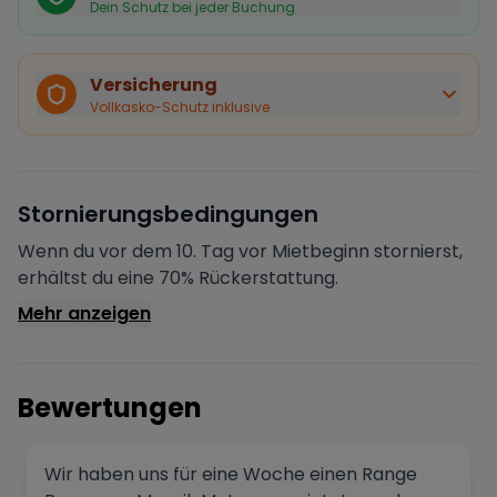
Dein Schutz bei jeder Buchung
Käuferschutz inklusive
Bei Stornierung durch den Vermieter erhältst du eine
Versicherung
vollständige Rückerstattung.
Vollkasko-Schutz inklusive
Sofortige Bestätigung
Deine Buchung wird sofort bestätigt und das Fahrzeug
ist für dich reserviert.
Sichere Zahlung
Stornierungsbedingungen
Deine Zahlung wird verschlüsselt verarbeitet. Deine
Daten sind geschützt.
Wenn du vor dem 10. Tag vor Mietbeginn stornierst,
Verifizierter Vermieter
erhältst du eine 70% Rückerstattung.
Alle Vermieter werden von Drivable überprüft und
Mehr anzeigen
verifiziert.
Bewertungen
Wir haben uns für eine Woche einen Range