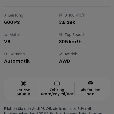
⚡
Leistung
🏁
0-100 km/h
600 PS
3.8 Sek
🚗
Motor
🎯
Top Speed
V8
305 km/h
⚙️
Getriebe
🔗
Antrieb
Automatik
AWD
Zahlung
Als Kaution
Kaution
Karte/PayPal/Bar
Nein
5000
€
Erleben Sie den Audi RS Q8, ein luxuriöses SUV mit
beeindruckenden 600 PS. Perfekt für sportliche Fahrten