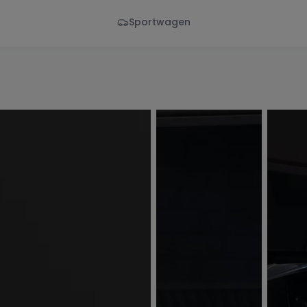
Sportwagen
Von - Bis
Marke
en
Wann
Alle Marken