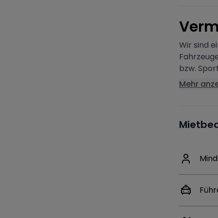
V
erm
Wir sind e
Fahrzeuge
bzw. Sport
Mehr anz
Mietbe
Mind
Führ