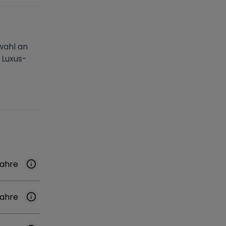
swahl an
 Luxus-
Jahre
Jahre