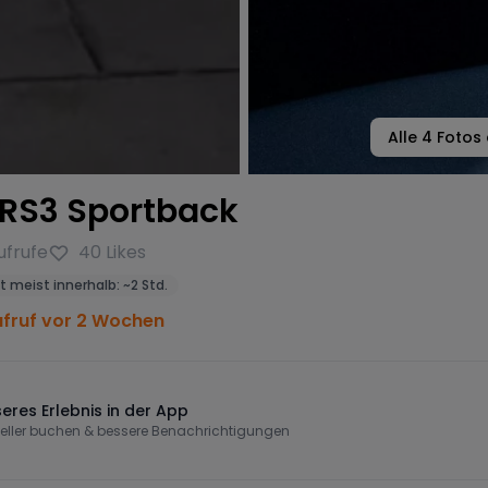
Alle
4
Fotos 
 RS3 Sportback
ufrufe
40
Likes
t meist innerhalb:
~
2 Std.
ufruf vor 2 Wochen
eres Erlebnis in der App
eller buchen & bessere Benachrichtigungen