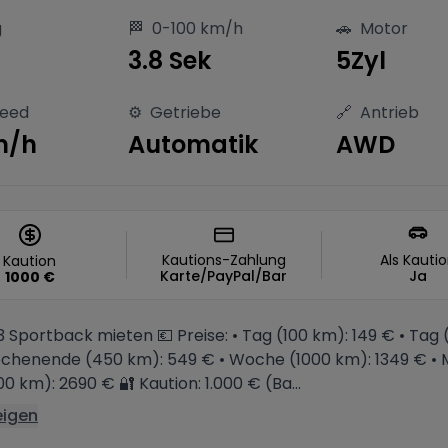
g
🏁
0-100 km/h
🚗
Motor
S
3.8 Sek
5Zyl
peed
⚙️
Getriebe
🔗
Antrieb
m/h
Automatik
AWD
Kautions-Zahlung
Als Kauti
Kaution
Karte/PayPal/Bar
Ja
1000
€
3 Sportback mieten 💶 Preise: • Tag (100 km): 149 € • Tag 
ochenende (450 km): 549 € • Woche (1000 km): 1349 € • 
0 km): 2690 € 🔐 Kaution: 1.000 € (Ba...
eigen