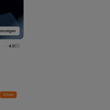
anzeigen
⭐
4.0
(
1
)
Öffnen