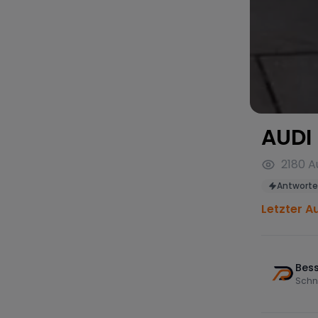
AUDI
2180
A
Antworte
Letzter A
Bess
Schn