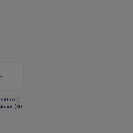
on
(150 km):
Monat (30