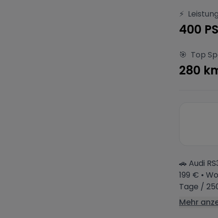
⚡
Leistun
400 P
🎯
Top S
280 k
🚗 Audi RS
199 € • W
Tage / 250
Mehr anz