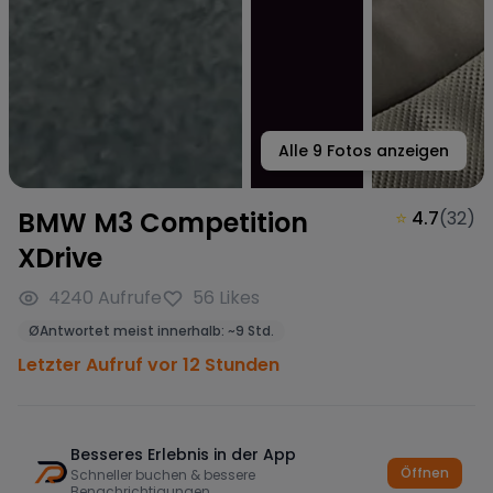
Alle
9
Fotos anzeigen
BMW M3 Competition
⭐
4.7
(
32
)
XDrive
4240
Aufrufe
56
Likes
Ø
Antwortet meist innerhalb:
~
9 Std.
Letzter Aufruf vor 12 Stunden
Besseres Erlebnis in der App
Öffnen
Schneller buchen & bessere
Benachrichtigungen