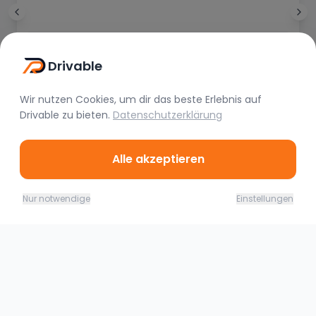
Reda Soueid
Drivable
Vor 4 Monaten
Wir nutzen Cookies, um dir das beste Erlebnis auf
Drivable
zu bieten.
Datenschutzerklärung
Alle akzeptieren
08.08. - 09.08.26
Jetzt buchen
Nur notwendige
Einstellungen
379,00
€
(
1 Tag
)
Ähnliche Fahrzeuge