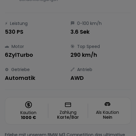
⚡
Leistung
🏁
0-100 km/h
530 PS
3.6 Sek
🚗
Motor
🎯
Top Speed
6ZylTurbo
290 km/h
⚙️
Getriebe
🔗
Antrieb
Automatik
AWD
Zahlung
Als Kaution
Kaution
Karte/Bar
Nein
1000
€
Erlebe mit unserem BMW M3 Competition das ultimative