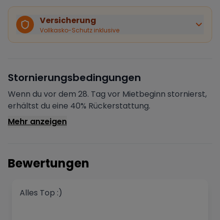
Käuferschutz inklusive
Bei Stornierung durch den Vermieter erhältst du eine
Versicherung
vollständige Rückerstattung.
Vollkasko-Schutz inklusive
Sofortige Bestätigung
Deine Buchung wird sofort bestätigt und das Fahrzeug
ist für dich reserviert.
Sichere Zahlung
Stornierungsbedingungen
Deine Zahlung wird verschlüsselt verarbeitet. Deine
Daten sind geschützt.
Wenn du vor dem 28. Tag vor Mietbeginn stornierst,
Verifizierter Vermieter
erhältst du eine 40% Rückerstattung.
Alle Vermieter werden von Drivable überprüft und
Mehr anzeigen
verifiziert.
Bewertungen
Alles Top :)