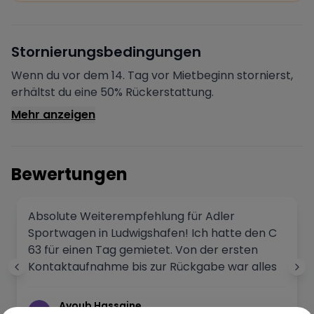
Deine Buchung wird sofort bestätigt und das Fahrzeug
ist für dich reserviert.
Sichere Zahlung
Stornierungsbedingungen
Deine Zahlung wird verschlüsselt verarbeitet. Deine
Daten sind geschützt.
Wenn du vor dem 14. Tag vor Mietbeginn stornierst,
Verifizierter Vermieter
erhältst du eine 50% Rückerstattung.
Alle Vermieter werden von Drivable überprüft und
Mehr anzeigen
verifiziert.
Bewertungen
Absolute Weiterempfehlung für Adler
Sportwagen in Ludwigshafen! Ich hatte den C
63 für einen Tag gemietet. Von der ersten
Kontaktaufnahme bis zur Rückgabe war alles
perfekt. Besonders hervorzuheben ist die
Freundlichkeit des Geschäftsführers und die
Ayoub Hassaine