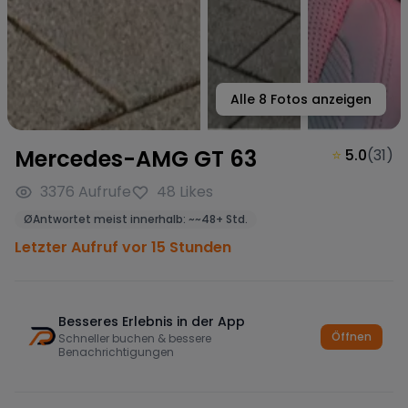
Alle
8
Fotos anzeigen
Mercedes-AMG GT 63
⭐
5.0
(
31
)
3376
Aufrufe
48
Likes
Ø
Antwortet meist innerhalb:
~
~48+ Std.
Letzter Aufruf vor 15 Stunden
Besseres Erlebnis in der App
Öffnen
Schneller buchen & bessere
Benachrichtigungen