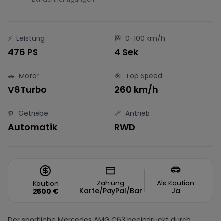
⚡
Leistung
🏁
0-100 km/h
476 PS
4 Sek
🚗
Motor
🎯
Top Speed
V8Turbo
260 km/h
⚙️
Getriebe
🔗
Antrieb
Automatik
RWD
Zahlung
Als Kaution
Kaution
Karte/PayPal/Bar
Ja
2500
€
Der sportliche Mercedes AMG C63 beeindruckt durch