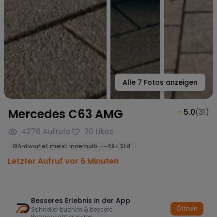
Alle
7
Fotos anzeigen
Mercedes C63 AMG
⭐
5.0
(
31
)
4278
Aufrufe
20
Likes
Ø
Antwortet meist innerhalb:
~
~48+ Std.
Letzter Aufruf vor 6 Minuten
Besseres Erlebnis in der App
Öffnen
Schneller buchen & bessere
Benachrichtigungen