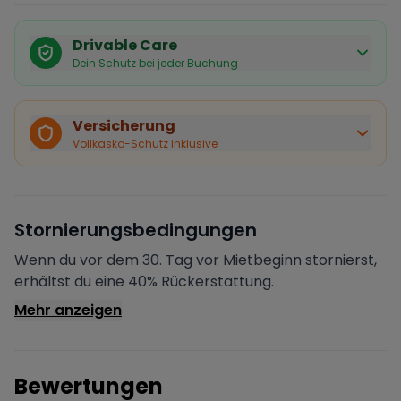
Drivable Care
Dein Schutz bei jeder Buchung
Käuferschutz inklusive
Bei Stornierung durch den Vermieter erhältst du eine
Versicherung
vollständige Rückerstattung.
Vollkasko-Schutz inklusive
Sofortige Bestätigung
Deine Buchung wird sofort bestätigt und das Fahrzeug
ist für dich reserviert.
Sichere Zahlung
Stornierungsbedingungen
Deine Zahlung wird verschlüsselt verarbeitet. Deine
Daten sind geschützt.
Wenn du vor dem 30. Tag vor Mietbeginn stornierst,
Verifizierter Vermieter
erhältst du eine 40% Rückerstattung.
Alle Vermieter werden von Drivable überprüft und
Mehr anzeigen
verifiziert.
Bewertungen