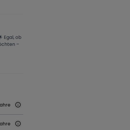
 Egal, ob
öchten –
Jahre
Jahre