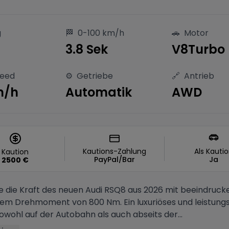
g
🏁
0-100 km/h
🚗
Motor
S
3.8 Sek
V8Turbo
peed
⚙️
Getriebe
🔗
Antrieb
m/h
Automatik
AWD
Kautions-Zahlung
Als Kauti
Kaution
PayPal/Bar
Ja
2500
€
ie die Kraft des neuen Audi RSQ8 aus 2026 mit beeindruc
nem Drehmoment von 800 Nm. Ein luxuriöses und leistung
owohl auf der Autobahn als auch abseits der...