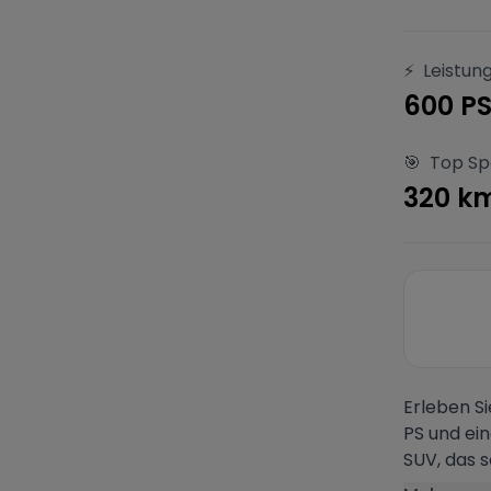
⚡
Leistun
600 P
🎯
Top S
320 k
Erleben S
PS und ei
SUV, das s