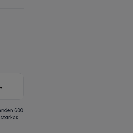
on
kenden 600
sstarkes