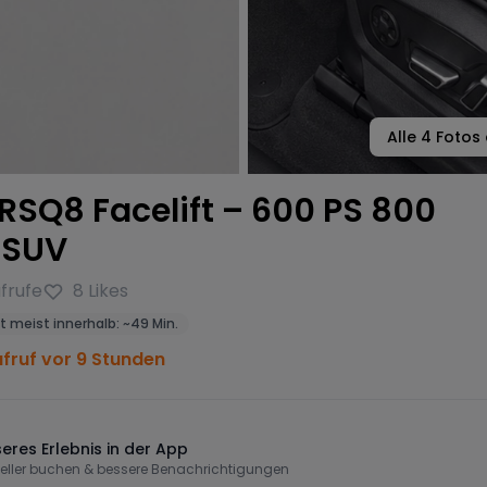
Alle
4
Fotos 
RSQ8 Facelift – 600 PS 800
 SUV
frufe
8
Likes
t meist innerhalb:
~
49 Min.
ufruf vor 9 Stunden
eres Erlebnis in der App
eller buchen & bessere Benachrichtigungen