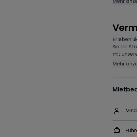
Mehr anz
V
erm
Erleben S
Sie die S
mit unser
Mehr anz
Mietbe
Mind
Führ