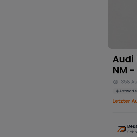
Audi 
NM -
358
Au
Antworte
Letzter A
Bess
Schn