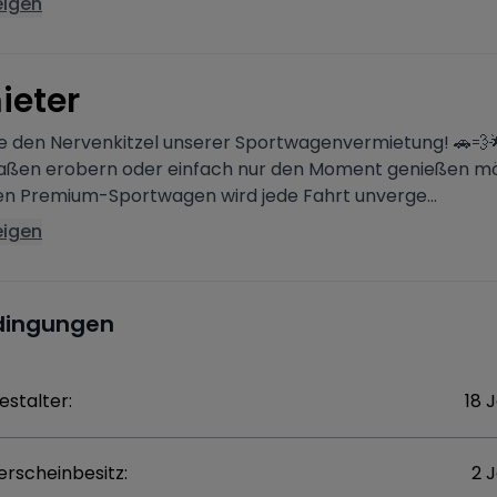
eigen
ieter
ie den Nervenkitzel unserer Sportwagenvermietung! 🚗💨
traßen erobern oder einfach nur den Moment genießen m
en Premium-Sportwagen wird jede Fahrt unverge...
eigen
dingungen
estalter:
18 
erscheinbesitz:
2 