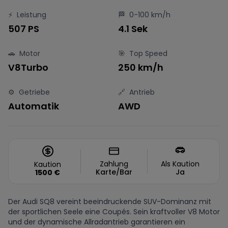
⚡
Leistung
🏁
0-100 km/h
507 PS
4.1 Sek
🚗
Motor
🎯
Top Speed
V8Turbo
250 km/h
⚙️
Getriebe
🔗
Antrieb
Automatik
AWD
Zahlung
Als Kaution
Kaution
Karte/Bar
Ja
1500
€
Der Audi SQ8 vereint beeindruckende SUV-Dominanz mit
der sportlichen Seele eine Coupés. Sein kraftvoller V8 Motor
und der dynamische Allradantrieb garantieren ein