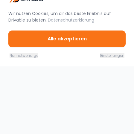
Wir nutzen Cookies, um dir das beste Erlebnis auf
Drivable
zu bieten.
Datenschutzerklärung
Alle akzeptieren
Ähnliche Fahrzeuge
08.08. - 09.08.26
Jetzt buchen
Nur notwendige
Einstellungen
349,00
€
(
1 Tag
)
Essen
Audi RS7 Sportback 2022 – 600 PS Performance-Coupé