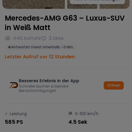
Mercedes-AMG G63 – Luxus-SUV
in Weiß Matt
440
Aufrufe
2
Likes
Antwortet meist innerhalb:
~
3 Min.
Letzter Aufruf vor 12 Stunden
Besseres Erlebnis in der App
Öffnen
Schneller buchen & bessere
Benachrichtigungen
⚡
Leistung
🏁
0-100 km/h
585 PS
4.5 Sek