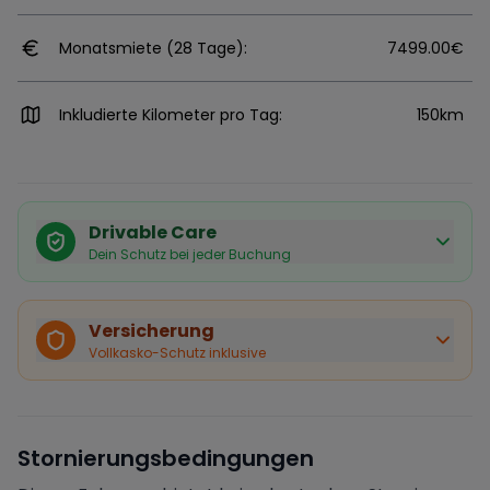
Monatsmiete (28 Tage):
7499.00€
Inkludierte Kilometer pro Tag:
150km
Drivable Care
Dein Schutz bei jeder Buchung
Käuferschutz inklusive
Bei Stornierung durch den Vermieter erhältst du eine
Versicherung
vollständige Rückerstattung.
Vollkasko-Schutz inklusive
Sofortige Bestätigung
Deine Buchung wird sofort bestätigt und das Fahrzeug
ist für dich reserviert.
Sichere Zahlung
Stornierungsbedingungen
Deine Zahlung wird verschlüsselt verarbeitet. Deine
Daten sind geschützt.