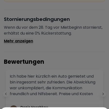
Sofortige Bestätigung
Deine Buchung wird sofort bestätigt und das Fahrzeug
ist für dich reserviert.
Sichere Zahlung
Stornierungsbedingungen
Deine Zahlung wird verschlüsselt verarbeitet. Deine
Daten sind geschützt.
Wenn du vor dem 28. Tag vor Mietbeginn stornierst,
Verifizierter Vermieter
erhältst du eine 0% Rückerstattung.
Alle Vermieter werden von Drivable überprüft und
Mehr anzeigen
verifiziert.
Bewertungen
Ich habe hier kürzlich ein Auto gemietet und
bin insgesamt sehr zufrieden. Die Abwicklung
war unkompliziert, die Kommunikation
freundlich und hilfsbereit. Preise und Kosten
waren transparent und nachvollziehbar.
Abholung und Rückgabe liefen schnell und
Denis Horshkov