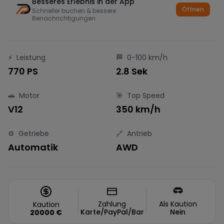
Besseres Erlebnis in der App
Öffnen
Schneller buchen & bessere
Benachrichtigungen
⚡
Leistung
🏁
0-100 km/h
770 PS
2.8 Sek
🚗
Motor
🎯
Top Speed
V12
350 km/h
⚙️
Getriebe
🔗
Antrieb
Automatik
AWD
Zahlung
Als Kaution
Kaution
Karte/PayPal/Bar
Nein
20000
€