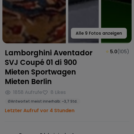
Alle
9
Fotos anzeigen
Lamborghini Aventador
⭐
5.0
(
105
)
SVJ Coupé 01 di 900
Mieten Sportwagen
Mieten Berlin
1858
Aufrufe
8
Likes
Ø
Antwortet meist innerhalb:
~
3,7 Std.
Letzter Aufruf vor 4 Stunden