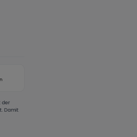
on
 der
t. Damit