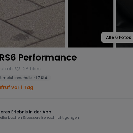
Alle
6
Fotos 
 RS6 Performance
ufrufe
28
Likes
t meist innerhalb:
~
1,7 Std.
fruf vor 1 Tag
eres Erlebnis in der App
eller buchen & bessere Benachrichtigungen