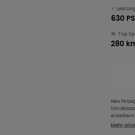
⚡
Leistun
630 PS
🎯
Top S
280 k
Neu hinzu
Extraklass
erweitern 
Mehr anz