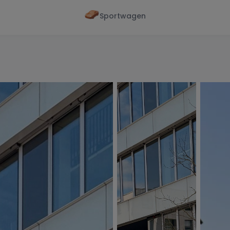
Sportwagen
Von - Bis
Marke
en
Wann
Alle Marken