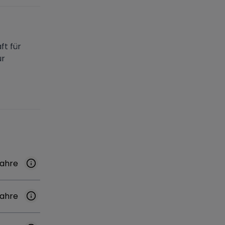
ft für
ur
Jahre
Jahre