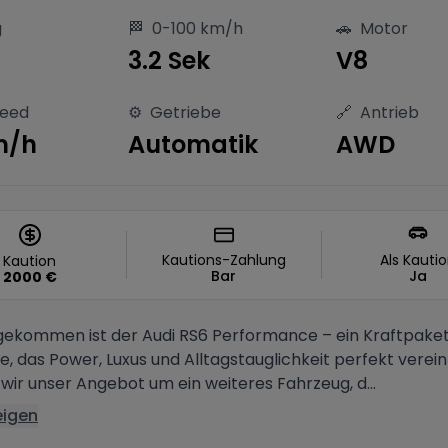
g
🏁
0-100 km/h
🚗
Motor
3.2 Sek
V8
peed
⚙️
Getriebe
🔗
Antrieb
m/h
Automatik
AWD
Kautions-Zahlung
Als Kauti
Kaution
Bar
Ja
2000
€
gekommen ist der Audi RS6 Performance – ein Kraftpaket
e, das Power, Luxus und Alltagstauglichkeit perfekt verein
wir unser Angebot um ein weiteres Fahrzeug, d...
eigen