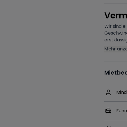
V
erm
Wir sind 
Geschwindi
erstklassi
Mehr anz
Mietbe
Mind
Führ