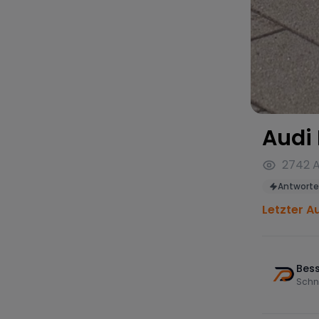
Audi
2742
A
Antworte
Letzter Au
Bess
Schn