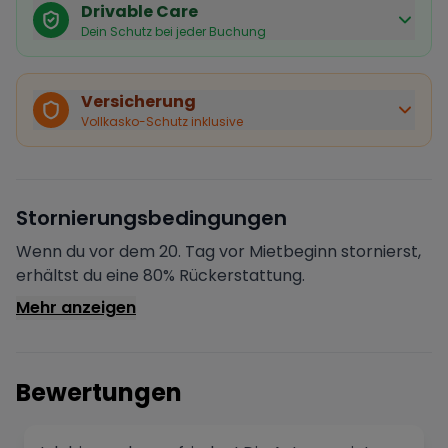
Drivable Care
Dein Schutz bei jeder Buchung
Käuferschutz inklusive
Bei Stornierung durch den Vermieter erhältst du eine
Versicherung
vollständige Rückerstattung.
Vollkasko-Schutz inklusive
Sofortige Bestätigung
Deine Buchung wird sofort bestätigt und das Fahrzeug
ist für dich reserviert.
Sichere Zahlung
Stornierungsbedingungen
Deine Zahlung wird verschlüsselt verarbeitet. Deine
Daten sind geschützt.
Wenn du vor dem 20. Tag vor Mietbeginn stornierst,
Verifizierter Vermieter
erhältst du eine 80% Rückerstattung.
Alle Vermieter werden von Drivable überprüft und
Mehr anzeigen
verifiziert.
Bewertungen