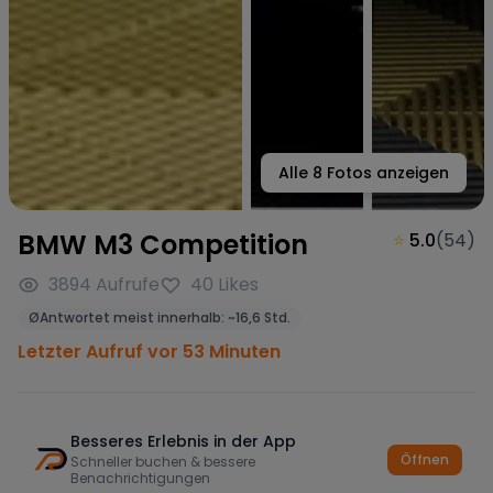
Alle
8
Fotos anzeigen
BMW M3 Competition
⭐
5.0
(
54
)
3894
Aufrufe
40
Likes
Ø
Antwortet meist innerhalb:
~
16,6 Std.
Letzter Aufruf vor 53 Minuten
Besseres Erlebnis in der App
Öffnen
Schneller buchen & bessere
Benachrichtigungen