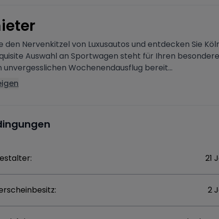
ieter
e den Nervenkitzel von Luxusautos und entdecken Sie Köln 
quisite Auswahl an Sportwagen steht für Ihren besondere
n unvergesslichen Wochenendausflug bereit...
eigen
dingungen
estalter:
21 
erscheinbesitz:
2 