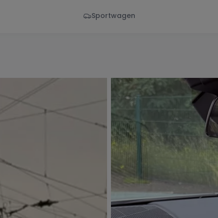
Sportwagen
Von - Bis
Marke
en
Wann
Alle Marken