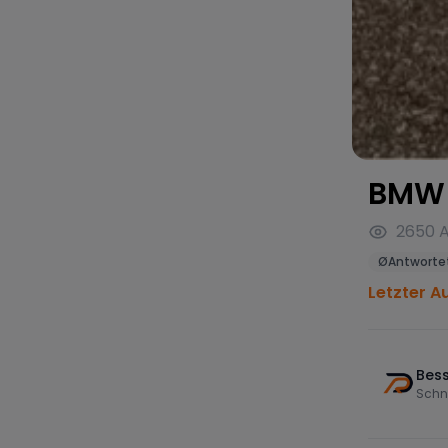
BMW 
2650
A
Ø
Antwortet
Letzter A
Bess
Schn