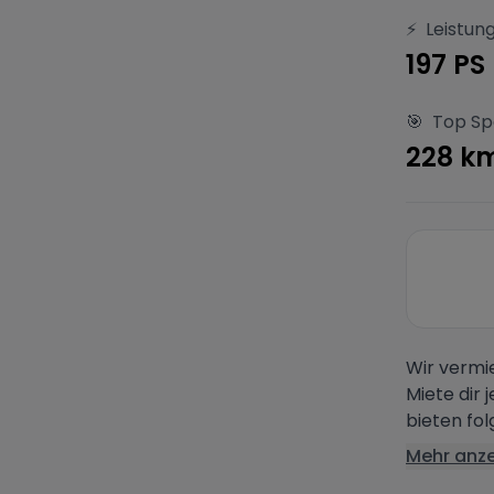
⚡
Leistun
197 PS
🎯
Top S
228 k
Wir vermi
Miete dir
bieten fol
Mehr anz