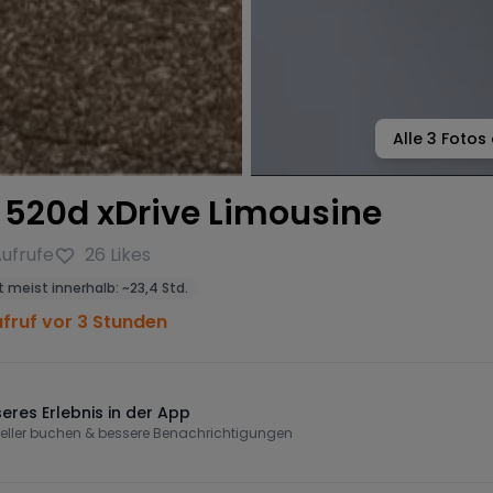
Alle
3
Fotos 
520d xDrive Limousine
ufrufe
26
Likes
 meist innerhalb:
~
23,4 Std.
ufruf vor 3 Stunden
eres Erlebnis in der App
eller buchen & bessere Benachrichtigungen