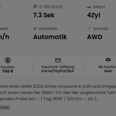
g
🏁
0-100 km/h
🚗
Motor
7.3 Sek
4Zyl
peed
⚙️
Getriebe
🔗
Antrieb
m/h
Automatik
AWD
Kautions-Zahlung
Als Kauti
Kaution
Karte/PayPal/Bar
Nein
700
€
eten einen BMW 520d xDrive Limousine in Köln und Umge
 jetzt einen neuen 5er BMW ! Für das hier angebotene Fah
genden Preise an! ✅ 1 Tag: 185€ / 200 km ✅ ab 2...
eigen