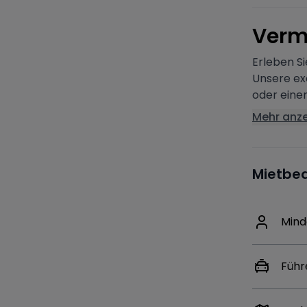
V
erm
Erleben Si
Unsere ex
oder eine
Mehr anz
Mietbe
Mind
Führ