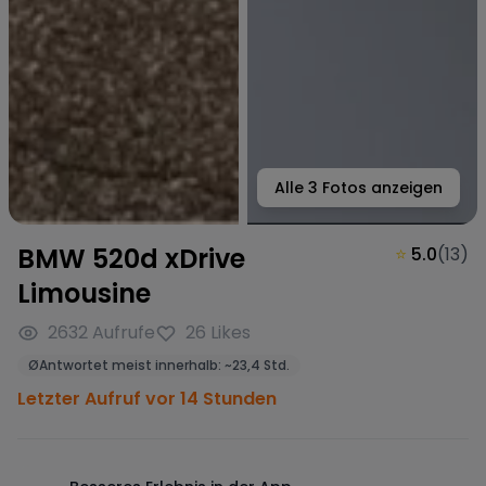
Alle
3
Fotos anzeigen
BMW 520d xDrive
⭐
5.0
(
13
)
Limousine
2632
Aufrufe
26
Likes
Ø
Antwortet meist innerhalb:
~
23,4 Std.
Letzter Aufruf vor 14 Stunden