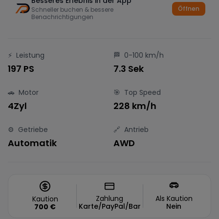
Besseres Erlebnis in der App
Öffnen
Schneller buchen & bessere
Benachrichtigungen
⚡
Leistung
🏁
0-100 km/h
197 PS
7.3 Sek
🚗
Motor
🎯
Top Speed
4Zyl
228 km/h
⚙️
Getriebe
🔗
Antrieb
Automatik
AWD
Zahlung
Als Kaution
Kaution
Karte/PayPal/Bar
Nein
700
€