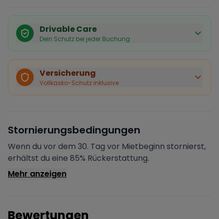
Drivable Care
Dein Schutz bei jeder Buchung
Käuferschutz inklusive
Bei Stornierung durch den Vermieter erhältst du eine
Versicherung
vollständige Rückerstattung.
Vollkasko-Schutz inklusive
Sofortige Bestätigung
Deine Buchung wird sofort bestätigt und das Fahrzeug
ist für dich reserviert.
Sichere Zahlung
Stornierungsbedingungen
Deine Zahlung wird verschlüsselt verarbeitet. Deine
Daten sind geschützt.
Wenn du vor dem 30. Tag vor Mietbeginn stornierst,
Verifizierter Vermieter
erhältst du eine 85% Rückerstattung.
Alle Vermieter werden von Drivable überprüft und
Mehr anzeigen
verifiziert.
Bewertungen