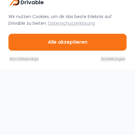
Drivable
Wir nutzen Cookies, um dir das beste Erlebnis auf
Drivable
zu bieten.
Datenschutzerklärung
Alle akzeptieren
Ähnliche Fahrzeuge
08.08. - 09.08.26
Jetzt buchen
Nur notwendige
Einstellungen
220,00
€
(
1 Tag
)
Landsberg am Lech
Audi R8 V10 Performance Coupe