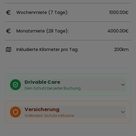
Wochenmiete (7 Tage):
1000.00€
Monatsmiete (28 Tage):
4000.00€
Inkludierte Kilometer pro Tag:
200km
Drivable Care
Dein Schutz bei jeder Buchung
Käuferschutz inklusive
Bei Stornierung durch den Vermieter erhältst du eine
Versicherung
vollständige Rückerstattung.
Vollkasko-Schutz inklusive
Sofortige Bestätigung
Deine Buchung wird sofort bestätigt und das Fahrzeug
ist für dich reserviert.