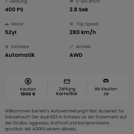
⚡
Leistung
🏁
0-100 km/h
400 PS
3.8 Sek
🚗
Motor
🎯
Top Speed
5Zyl
280 km/h
⚙️
Getriebe
🔗
Antrieb
Automatik
AWD
Zahlung
Als Kaution
Kaution
Karte/Bar
Ja
1000
€
Willkommen bei MG's Autovermietung!!! Bist du bereit für
Gänsehaut? Der Audi RS3 in Schwarz ist ein Statement auf
der Straße, aggressiv, kraftvoll und kompromisslos
sportlich. Mit 400PS einem Allrada...