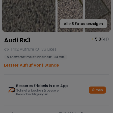
Alle
8
Fotos anzeigen
Audi Rs3
⭐
5.0
(
41
)
1412
Aufrufe
36
Likes
Antwortet meist innerhalb:
~
33 Min.
Letzter Aufruf vor 1 Stunde
Besseres Erlebnis in der App
Öffnen
Schneller buchen & bessere
Benachrichtigungen