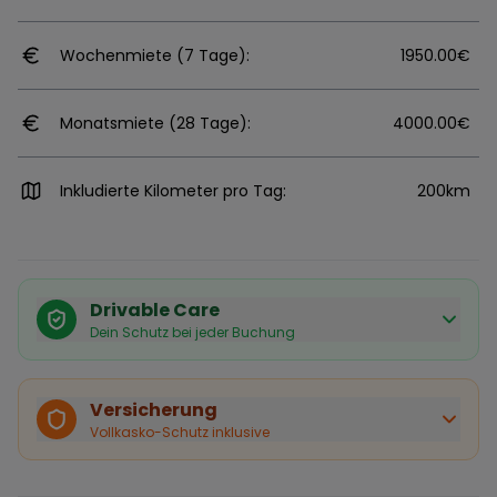
Wochenmiete (7 Tage):
1950.00€
Monatsmiete (28 Tage):
4000.00€
Inkludierte Kilometer pro Tag:
200km
Drivable Care
Dein Schutz bei jeder Buchung
Käuferschutz inklusive
Bei Stornierung durch den Vermieter erhältst du eine
Versicherung
vollständige Rückerstattung.
Vollkasko-Schutz inklusive
Sofortige Bestätigung
Deine Buchung wird sofort bestätigt und das Fahrzeug
ist für dich reserviert.