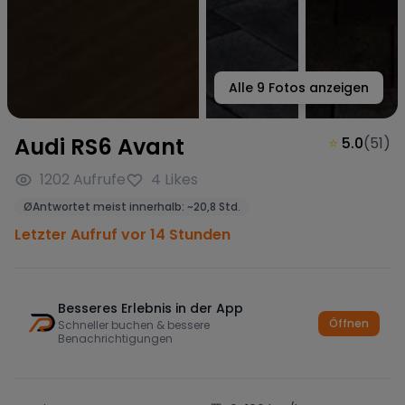
Alle
9
Fotos anzeigen
Audi RS6 Avant
⭐
5.0
(
51
)
1202
Aufrufe
4
Likes
Ø
Antwortet meist innerhalb:
~
20,8 Std.
Letzter Aufruf vor 14 Stunden
Besseres Erlebnis in der App
Öffnen
Schneller buchen & bessere
Benachrichtigungen