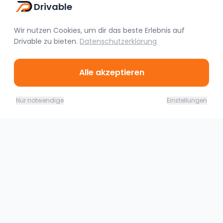
Drivable
Überraschungen oder Ähnliches. Würde ich
auf jeden Fall wieder machen und kann ich
Wir nutzen Cookies, um dir das beste Erlebnis auf
jedem nur empfehlen.
Drivable
zu bieten.
Datenschutzerklärung
Alle akzeptieren
Ähnliche Fahrzeuge
09.08. - 10.08.26
Jetzt buchen
Nur notwendige
Einstellungen
400,00
€
(
1 Tag
)
Trossingen
Audi Rs5 jetzt Mieten