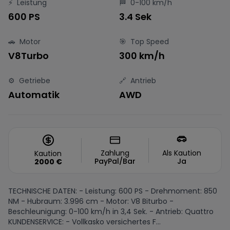
⚡
Leistung
🏁
0-100 km/h
600 PS
3.4 Sek
🚗
Motor
🎯
Top Speed
V8Turbo
300 km/h
⚙️
Getriebe
🔗
Antrieb
Automatik
AWD
Zahlung
Als Kaution
Kaution
PayPal/Bar
Ja
2000
€
TECHNISCHE DATEN: - Leistung: 600 PS - Drehmoment: 850
NM - Hubraum: 3.996 cm - Motor: V8 Biturbo -
Beschleunigung: 0-100 km/h in 3,4 Sek. - Antrieb: Quattro
KUNDENSERVICE: - Vollkasko versichertes F...