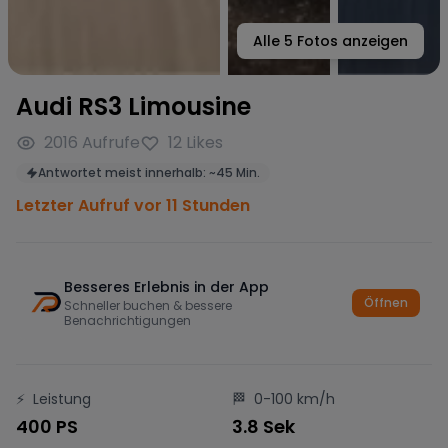
Alle
5
Fotos anzeigen
Audi RS3 Limousine
2016
Aufrufe
12
Likes
Antwortet meist innerhalb:
~
45 Min.
Letzter Aufruf vor 11 Stunden
Besseres Erlebnis in der App
Öffnen
Schneller buchen & bessere
Benachrichtigungen
⚡
Leistung
🏁
0-100 km/h
400 PS
3.8 Sek