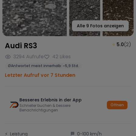
Alle
9
Fotos anzeigen
Audi RS3
⭐
5.0
(
2
)
3294
Aufrufe
42
Likes
Ø
Antwortet meist innerhalb:
~
5,9 Std.
Letzter Aufruf vor 7 Stunden
Besseres Erlebnis in der App
Öffnen
Schneller buchen & bessere
Benachrichtigungen
⚡
Leistung
🏁
0-100 km/h