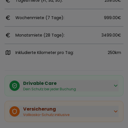
Tagesmiete (Fr, Sa, So):
259.00€
Wochenmiete (7 Tage):
999.00€
Monatsmiete (28 Tage):
3499.00€
Inkludierte Kilometer pro Tag:
250km
Drivable Care
Dein Schutz bei jeder Buchung
Käuferschutz inklusive
Bei Stornierung durch den Vermieter erhältst du eine
Versicherung
vollständige Rückerstattung.
Vollkasko-Schutz inklusive
Sofortige Bestätigung
Deine Buchung wird sofort bestätigt und das Fahrzeug