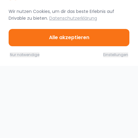
Wir nutzen Cookies, um dir das beste Erlebnis auf
Drivable
zu bieten.
Datenschutzerklärung
Alle akzeptieren
Ähnliche Fahrzeuge
08.08. - 09.08.26
Jetzt buchen
Nur notwendige
Einstellungen
259,00
€
(
1 Tag
)
Dachau
Mercedes C63s AMG Limousine
220.00
€
Joel Paschke