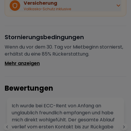
Bei Stornierung durch den Vermieter erhältst du eine
Versicherung
vollständige Rückerstattung.
Vollkasko-Schutz inklusive
Sofortige Bestätigung
Deine Buchung wird sofort bestätigt und das Fahrzeug
ist für dich reserviert.
Sichere Zahlung
Stornierungsbedingungen
Deine Zahlung wird verschlüsselt verarbeitet. Deine
Daten sind geschützt.
Wenn du vor dem 30. Tag vor Mietbeginn stornierst,
Verifizierter Vermieter
erhältst du eine 85% Rückerstattung.
Alle Vermieter werden von Drivable überprüft und
Mehr anzeigen
verifiziert.
Bewertungen
Ich wurde bei ECC-Rent von Anfang an
unglaublich freundlich empfangen und habe
mich direkt wohlgefühlt. Der gesamte Ablauf
verlief vom ersten Kontakt bis zur Rückgabe