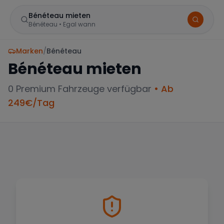
Bénéteau mieten
Bénéteau
•
Egal wann
Marken
/
Bénéteau
Bénéteau
mieten
0
Premium Fahrzeuge verfügbar
• Ab
249
€/Tag
BELIEBTE STANDORTE
Frankfurt
Sportwagen in der Mainmetropole
München
Große Auswahl an Luxusautos
Berlin