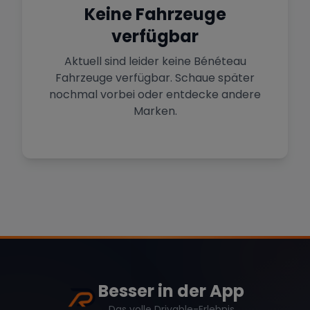
Sportwagen in der Hauptstadt
Keine Fahrzeuge
verfügbar
Mehr Standorte anzeigen
Hamburg
Premium-Fahrzeuge im Norden
Aktuell sind leider keine
Bénéteau
Fahrzeuge verfügbar. Schaue später
nochmal vorbei oder entdecke andere
Stuttgart
Marke
Heimat von Porsche & Mercedes
Marken.
Düsseldorf
Sportwagen am Rhein
Mercedes
BMW
Audi
Köln
Mietwagen im Rheinland
Porsche
Lamborghini
Ferrari
Wann
Zeitraum wählen
Besser in der App
Das volle Drivable-Erlebnis
McLaren
Ford
Jaguar