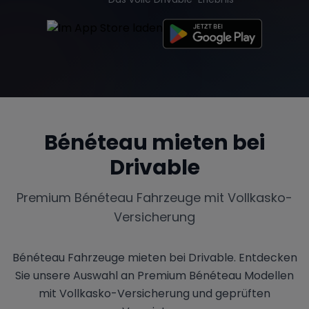
Tesla
Chevrolet
Dodge
Bénéteau
mieten bei
Bentley
Rolls Royce
Aston Martin
Drivable
Premium
Bénéteau
Fahrzeuge mit Vollkasko-
Bugatti
Lotus
Maserati
Versicherung
Bénéteau Fahrzeuge mieten bei Drivable. Entdecken
Sie unsere Auswahl an Premium Bénéteau Modellen
Range Rover
Corvette
mit Vollkasko-Versicherung und geprüften