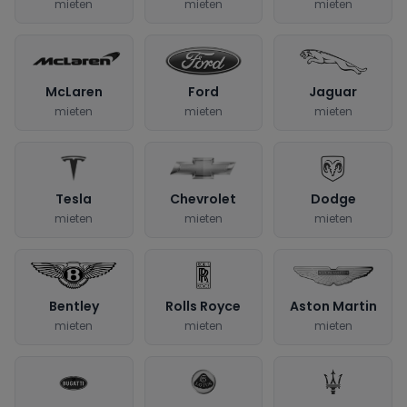
mieten
mieten
mieten
McLaren
Ford
Jaguar
mieten
mieten
mieten
Tesla
Chevrolet
Dodge
mieten
mieten
mieten
Bentley
Rolls Royce
Aston Martin
mieten
mieten
mieten