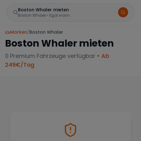
Boston Whaler mieten
Boston Whaler
•
Egal wann
Marken
/
Boston Whaler
Boston Whaler
mieten
0
Premium Fahrzeuge verfügbar
• Ab
249
€/Tag
BELIEBTE STANDORTE
Frankfurt
Sportwagen in der Mainmetropole
München
Große Auswahl an Luxusautos
Berlin