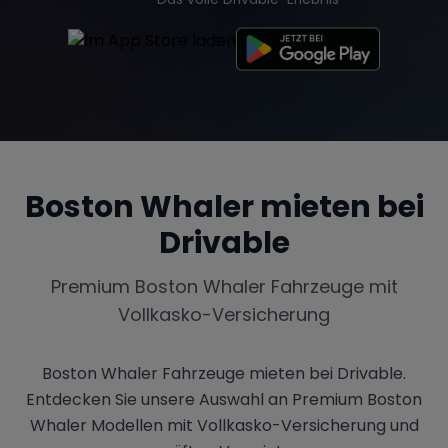
Tesla
Chevrolet
Dodge
Boston Whaler
mieten bei
Bentley
Rolls Royce
Aston Martin
Drivable
Premium
Boston Whaler
Fahrzeuge mit
Bugatti
Lotus
Maserati
Vollkasko-Versicherung
Boston Whaler Fahrzeuge mieten bei Drivable.
Entdecken Sie unsere Auswahl an Premium Boston
Range Rover
Corvette
Whaler Modellen mit Vollkasko-Versicherung und