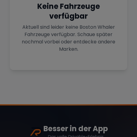
Sportwagen in der Hauptstadt
Keine Fahrzeuge
verfügbar
Mehr Standorte anzeigen
Hamburg
Premium-Fahrzeuge im Norden
Aktuell sind leider keine
Boston Whaler
Fahrzeuge verfügbar. Schaue später
nochmal vorbei oder entdecke andere
Stuttgart
Marke
Heimat von Porsche & Mercedes
Marken.
Düsseldorf
Sportwagen am Rhein
Mercedes
BMW
Audi
Köln
Mietwagen im Rheinland
Porsche
Lamborghini
Ferrari
Wann
Zeitraum wählen
Besser in der App
Das volle Drivable-Erlebnis
McLaren
Ford
Jaguar