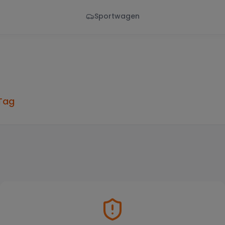
Sportwagen
Von - Bis
Marke
en
Wann
Alle Marken
Tag