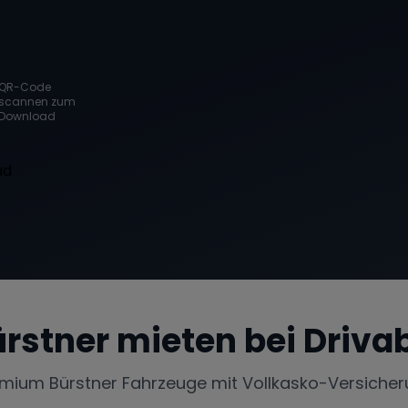
QR-Code
scannen zum
Download
rstner
mieten bei Driva
emium
Bürstner
Fahrzeuge mit Vollkasko-Versiche